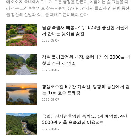
에 이어져 국내에서도 보기 드문 풍경을 만든다. 여름에는 숲 그늘을 따
라 걷는 고산 탐방지로 찾는 사람이 많지만, 경사진 돌길과 긴 관람 동선
을 감안해 신발과 식수를 제대로 준비해야 한다.
담양 죽림재 배롱나무, 1623년 중건한 서원에
서 만나는 늦여름 꽃길
2026-08-07
강촌 물깨말정원 개장, 출렁다리 옆 2000㎡ 기
찻길 정원 새 명소
2026-08-07
횡성호수길 5구간 가족길, 망향의 동산에서 걷
는 9km 호수 트레킹
2026-08-07
국립금산자연휴양림 숙박요금과 예약법, 4만
5000원 신축 숲속의집 이용정보
2026-08-07