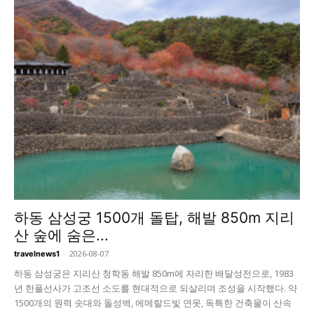
하동 삼성궁 1500개 돌탑, 해발 850m 지리
산 숲에 숨은...
-
2026-08-07
travelnews1
하동 삼성궁은 지리산 청학동 해발 850m에 자리한 배달성전으로, 1983
년 한풀선사가 고조선 소도를 현대적으로 되살리며 조성을 시작했다. 약
1500개의 원력 솟대와 돌성벽, 에메랄드빛 연못, 독특한 건축물이 산속