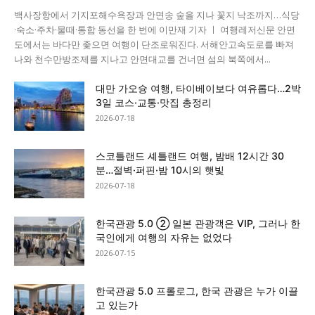
백사장항에서 기지포해수욕장과 안면송 숲을 지나 꽃지 낙조까지…식당
·숙소·주차·물때·통합 동선을 한 번에 이만재 기자 ㅣ 여행레저신문 안면
도에서는 바다만 좇으면 여행이 단조로워진다. 서해안고속도로를 빠져
나와 천수만방조제를 지나고 안면대교를 건너면 섬의 북쪽에서...
대만 가오슝 여행, 타이베이보다 여유롭다…2박
3일 코스·교통·맛집 총정리
2026-07-18
스코틀랜드 셰틀랜드 여행, 밤배 12시간 30
분…절벽·퍼핀·밤 10시의 햇빛
2026-07-18
한국관광 5.0 ② 일본 관광객은 VIP, 그러나 한
국인에게 여행의 자유는 없었다
2026-07-15
한국관광 5.0 프롤로그, 한국 관광은 누가 이끌
고 있는가