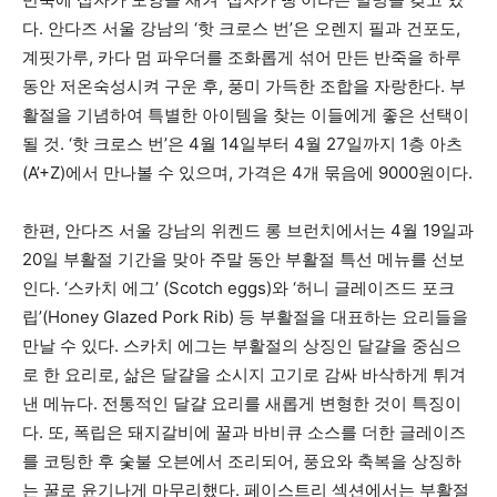
다. 안다즈 서울 강남의 ‘핫 크로스 번’은 오렌지 필과 건포도,
계핏가루, 카다 멈 파우더를 조화롭게 섞어 만든 반죽을 하루
동안 저온숙성시켜 구운 후, 풍미 가득한 조합을 자랑한다. 부
활절을 기념하여 특별한 아이템을 찾는 이들에게 좋은 선택이
될 것. ‘핫 크로스 번’은 4월 14일부터 4월 27일까지 1층 아츠
(A’+Z)에서 만나볼 수 있으며, 가격은 4개 묶음에 9000원이다.
한편, 안다즈 서울 강남의 위켄드 롱 브런치에서는 4월 19일과
20일 부활절 기간을 맞아 주말 동안 부활절 특선 메뉴를 선보
인다. ‘스카치 에그’ (Scotch eggs)와 ‘허니 글레이즈드 포크
립’(Honey Glazed Pork Rib) 등 부활절을 대표하는 요리들을
만날 수 있다. 스카치 에그는 부활절의 상징인 달걀을 중심으
로 한 요리로, 삶은 달걀을 소시지 고기로 감싸 바삭하게 튀겨
낸 메뉴다. 전통적인 달걀 요리를 새롭게 변형한 것이 특징이
다. 또, 폭립은 돼지갈비에 꿀과 바비큐 소스를 더한 글레이즈
를 코팅한 후 숯불 오븐에서 조리되어, 풍요와 축복을 상징하
는 꿀로 윤기나게 마무리했다. 페이스트리 섹션에서는 부활절