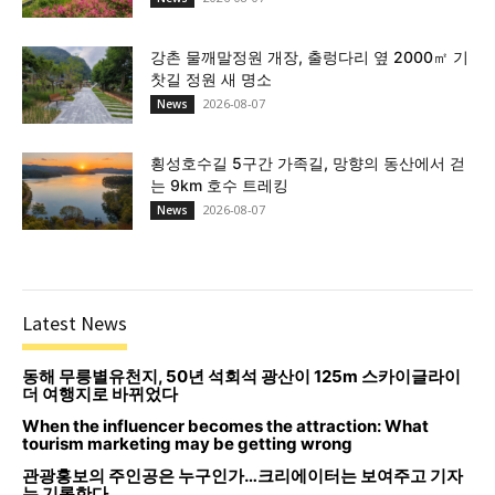
강촌 물깨말정원 개장, 출렁다리 옆 2000㎡ 기
찻길 정원 새 명소
2026-08-07
News
횡성호수길 5구간 가족길, 망향의 동산에서 걷
는 9km 호수 트레킹
2026-08-07
News
Latest News
동해 무릉별유천지, 50년 석회석 광산이 125m 스카이글라이
더 여행지로 바뀌었다
When the influencer becomes the attraction: What
tourism marketing may be getting wrong
관광홍보의 주인공은 누구인가…크리에이터는 보여주고 기자
는 기록한다