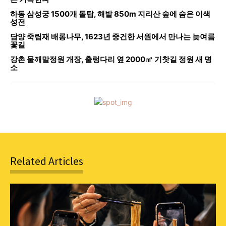
하동 삼성궁 1500개 돌탑, 해발 850m 지리산 숲에 숨은 이색
성전
담양 죽림재 배롱나무, 1623년 중건한 서원에서 만나는 늦여름
꽃길
강촌 물깨말정원 개장, 출렁다리 옆 2000㎡ 기찻길 정원 새 명
소
Related Articles