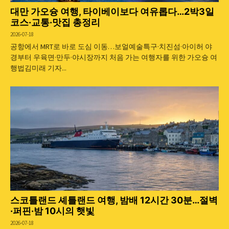
대만 가오슝 여행, 타이베이보다 여유롭다…2박3일
코스·교통·맛집 총정리
2026-07-18
공항에서 MRT로 바로 도심 이동…보얼예술특구·치진섬·아이허 야
경부터 우육면·만두·야시장까지 처음 가는 여행자를 위한 가오슝 여
행법김미래 기자...
스코틀랜드 셰틀랜드 여행, 밤배 12시간 30분…절벽
·퍼핀·밤 10시의 햇빛
2026-07-18