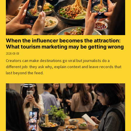
When the influencer becomes the attraction:
What tourism marketing may be getting wrong
2026-08-08
Creators can make destinations go viral but journalists do a
different job: they ask why, explain context and leave records that
last beyond the feed.