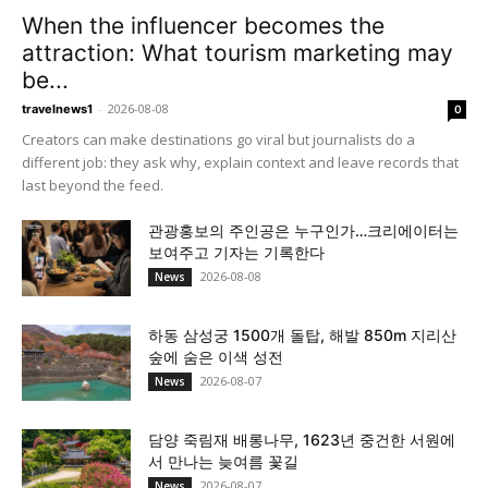
When the influencer becomes the
attraction: What tourism marketing may
be...
-
2026-08-08
travelnews1
0
Creators can make destinations go viral but journalists do a
different job: they ask why, explain context and leave records that
last beyond the feed.
관광홍보의 주인공은 누구인가…크리에이터는
보여주고 기자는 기록한다
2026-08-08
News
하동 삼성궁 1500개 돌탑, 해발 850m 지리산
숲에 숨은 이색 성전
2026-08-07
News
담양 죽림재 배롱나무, 1623년 중건한 서원에
서 만나는 늦여름 꽃길
2026-08-07
News