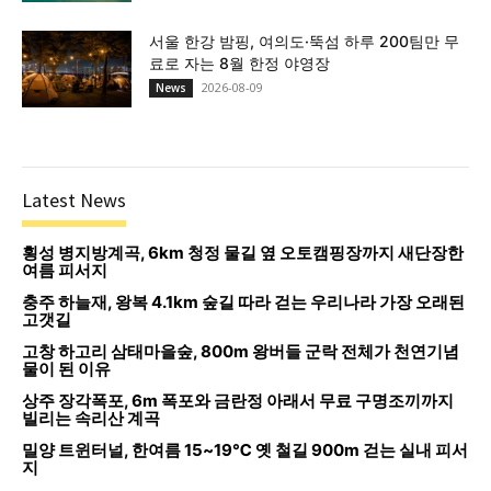
서울 한강 밤핑, 여의도·뚝섬 하루 200팀만 무
료로 자는 8월 한정 야영장
2026-08-09
News
Latest News
횡성 병지방계곡, 6km 청정 물길 옆 오토캠핑장까지 새단장한
여름 피서지
충주 하늘재, 왕복 4.1km 숲길 따라 걷는 우리나라 가장 오래된
고갯길
고창 하고리 삼태마을숲, 800m 왕버들 군락 전체가 천연기념
물이 된 이유
상주 장각폭포, 6m 폭포와 금란정 아래서 무료 구명조끼까지
빌리는 속리산 계곡
밀양 트윈터널, 한여름 15~19℃ 옛 철길 900m 걷는 실내 피서
지