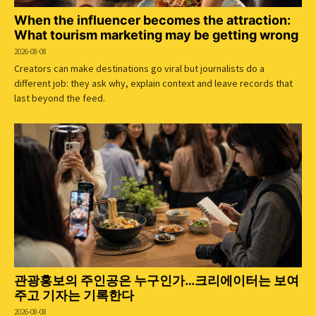
When the influencer becomes the attraction:
What tourism marketing may be getting wrong
2026-08-08
Creators can make destinations go viral but journalists do a
different job: they ask why, explain context and leave records that
last beyond the feed.
관광홍보의 주인공은 누구인가…크리에이터는 보여
주고 기자는 기록한다
2026-08-08