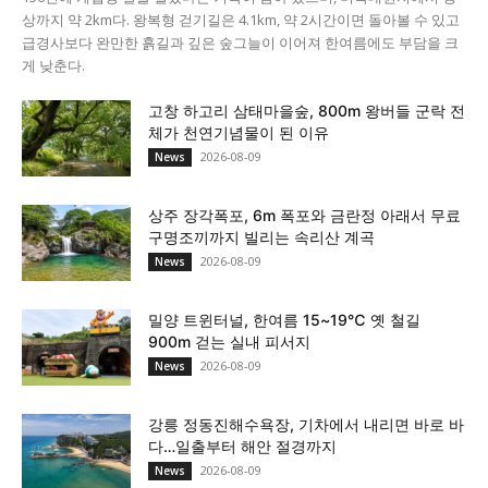
상까지 약 2km다. 왕복형 걷기길은 4.1km, 약 2시간이면 돌아볼 수 있고
급경사보다 완만한 흙길과 깊은 숲그늘이 이어져 한여름에도 부담을 크
게 낮춘다.
고창 하고리 삼태마을숲, 800m 왕버들 군락 전
체가 천연기념물이 된 이유
2026-08-09
News
상주 장각폭포, 6m 폭포와 금란정 아래서 무료
구명조끼까지 빌리는 속리산 계곡
2026-08-09
News
밀양 트윈터널, 한여름 15~19℃ 옛 철길
900m 걷는 실내 피서지
2026-08-09
News
강릉 정동진해수욕장, 기차에서 내리면 바로 바
다…일출부터 해안 절경까지
2026-08-09
News