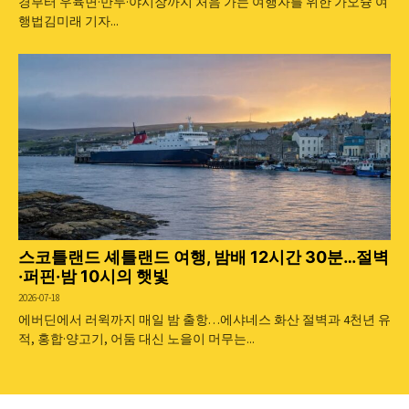
경부터 우육면·만두·야시장까지 처음 가는 여행자를 위한 가오슝 여
행법김미래 기자...
스코틀랜드 셰틀랜드 여행, 밤배 12시간 30분…절벽
·퍼핀·밤 10시의 햇빛
2026-07-18
에버딘에서 러윅까지 매일 밤 출항…에샤네스 화산 절벽과 4천년 유
적, 홍합·양고기, 어둠 대신 노을이 머무는...