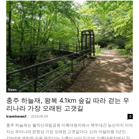
News
충주 하늘재, 왕복 4.1km 숲길 따라 걷는 우
리나라 가장 오래된 고갯길
-
2026-08-09
travelnews1
0
충주 하늘재는 월악산국립공원 미륵대원지에서 백두대간 능선까지 이어
지는 우리나라 문헌상 가장 오래된 고갯길이다. 신라 아달라왕 3년인
156년에 계립령 길을 열었다는 기록이 남아 있으며, 미륵대원지에서 정