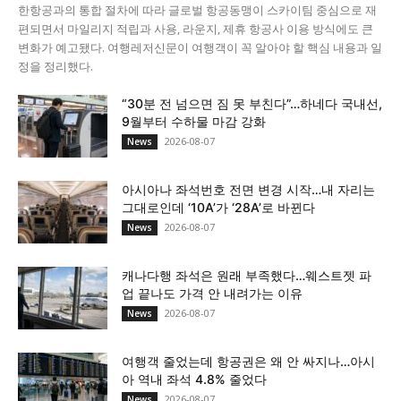
한항공과의 통합 절차에 따라 글로벌 항공동맹이 스카이팀 중심으로 재
편되면서 마일리지 적립과 사용, 라운지, 제휴 항공사 이용 방식에도 큰
변화가 예고됐다. 여행레저신문이 여행객이 꼭 알아야 할 핵심 내용과 일
정을 정리했다.
“30분 전 넘으면 짐 못 부친다”…하네다 국내선,
9월부터 수하물 마감 강화
2026-08-07
News
아시아나 좌석번호 전면 변경 시작…내 자리는
그대로인데 ‘10A’가 ‘28A’로 바뀐다
2026-08-07
News
캐나다행 좌석은 원래 부족했다…웨스트젯 파
업 끝나도 가격 안 내려가는 이유
2026-08-07
News
여행객 줄었는데 항공권은 왜 안 싸지나…아시
아 역내 좌석 4.8% 줄었다
2026-08-07
News