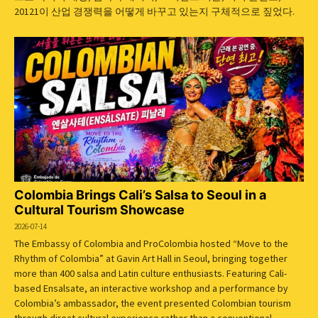
20121이 산업 경쟁력을 어떻게 바꾸고 있는지 구체적으로 짚었다.
Colombia Brings Cali’s Salsa to Seoul in a
Cultural Tourism Showcase
2026-07-14
The Embassy of Colombia and ProColombia hosted “Move to the
Rhythm of Colombia” at Gavin Art Hall in Seoul, bringing together
more than 400 salsa and Latin culture enthusiasts. Featuring Cali-
based Ensalsate, an interactive workshop and a performance by
Colombia’s ambassador, the event presented Colombian tourism