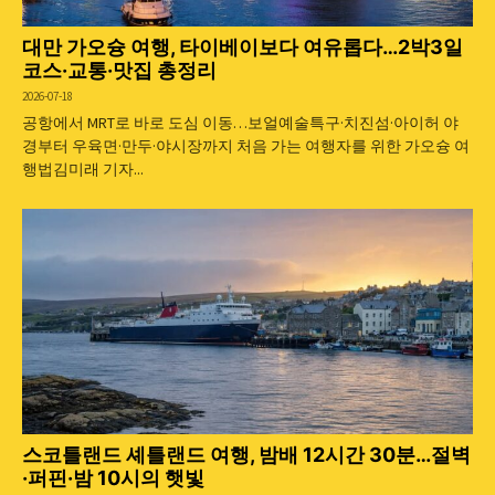
대만 가오슝 여행, 타이베이보다 여유롭다…2박3일
코스·교통·맛집 총정리
2026-07-18
공항에서 MRT로 바로 도심 이동…보얼예술특구·치진섬·아이허 야
경부터 우육면·만두·야시장까지 처음 가는 여행자를 위한 가오슝 여
행법김미래 기자...
스코틀랜드 셰틀랜드 여행, 밤배 12시간 30분…절벽
·퍼핀·밤 10시의 햇빛