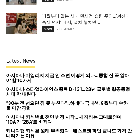
11월부터 일본 시내 면세점 쇼핑 주의…‘계산대
즉시 면세’ 폐지, 절차 놓치면...
2026-08-07
News
Latest News
아시아나 마일리지 지금 안 쓰면 어떻게 되나…통합 전 꼭 알아
야 할 10가지
아시아나 스타얼라이언스 종료 D-131…23년 글로벌 항공동맹
시대 막 내린다
“30분 전 넘으면 짐 못 부친다”…하네다 국내선, 9월부터 수하
물 마감 강화
아시아나 좌석번호 전면 변경 시작…내 자리는 그대로인데
‘10A’가 ‘28A’로 바뀐다
캐나다행 좌석은 원래 부족했다…웨스트젯 파업 끝나도 가격 안
내려가는 이유