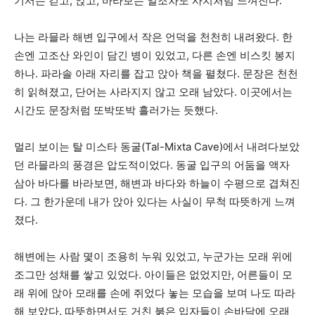
기서는 걷고, 앉고, 바라보는 일조차도 사치처럼 느껴진다.
나는 라믈라 해변 입구에서 작은 언덕을 천천히 내려왔다. 한
손엔 고조산 와인이 담긴 병이 있었고, 다른 손엔 비스킷 봉지
하나. 파라솔 아래 자리를 잡고 앉아 책을 펼쳤다. 문장은 천천
히 읽혀졌고, 단어는 사라지지 않고 오래 남았다. 이곳에서는
시간도 문장처럼 또박또박 흘러가는 듯했다.
멀리 보이는 탈 미스타 동굴(Tal-Mixta Cave)에서 내려다보았
던 라믈라의 풍경은 압도적이었다. 동굴 입구의 어둠을 액자
삼아 바다를 바라보면, 해변과 바다와 하늘이 수평으로 겹쳐진
다. 그 한가운데 내가 앉아 있다는 사실이 무척 따뜻하게 느껴
졌다.
해변에는 사람 몇이 조용히 누워 있었고, 누군가는 모래 위에
조그만 성채를 쌓고 있었다. 아이들은 없었지만, 어른들이 모
래 위에 앉아 모래를 손에 쥐었다 놓는 모습을 보며 나도 따라
해 보았다. 따뜻하면서도 거친 붉은 입자들이 손바닥에 오래