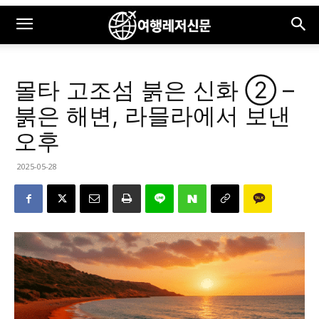
몰타 고조섬 붉은 신화 ② –
붉은 해변, 라믈라에서 보낸
오후
2025-05-28