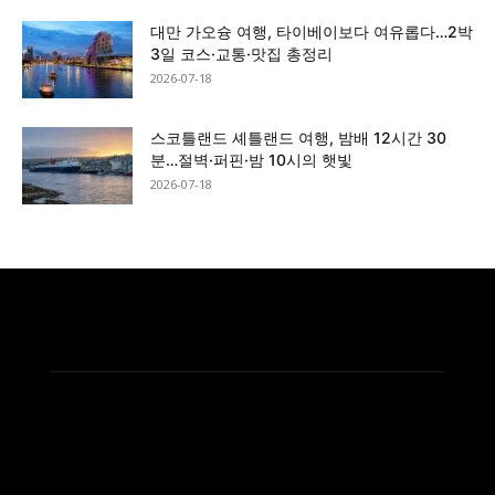
대만 가오슝 여행, 타이베이보다 여유롭다…2박
3일 코스·교통·맛집 총정리
2026-07-18
스코틀랜드 셰틀랜드 여행, 밤배 12시간 30
분…절벽·퍼핀·밤 10시의 햇빛
2026-07-18