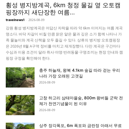
횡성 병지방계곡, 6km 청정 물길 옆 오토캠
핑장까지 새단장한 여름...
-
2026-08-09
travelnews1
강원 횡성 병지방계곡은 어답산 자락을 따라 약 6km 이어지는 여름 계곡
명소다. 바닥 자갈이 비칠 만큼 맑은 얕은 물과 깊은 소가 함께 나타나 가
족 물놀이와 계곡 산책을 모두 즐길 수 있다. 상류의 병지방 오토캠핑장
은 2026년 8월 A구역 정비를 마치고 재개장했다. 다만 계곡은 구간마다
수심과 이용 조건이 달라 취사·야영·반려동물·구명조끼는 현장 안내와 캠
핑장 규정을 확인해야 한다.
충주 하늘재, 왕복 4.1km 숲길 따라 걷는 우리
나라 가장 오래된 고갯길
2026-08-09
고창 하고리 삼태마을숲, 800m 왕버들 군락 전
체가 천연기념물이 된 이유
2026-08-09
상주 장각폭포, 6m 폭포와 금란정 아래서 무료