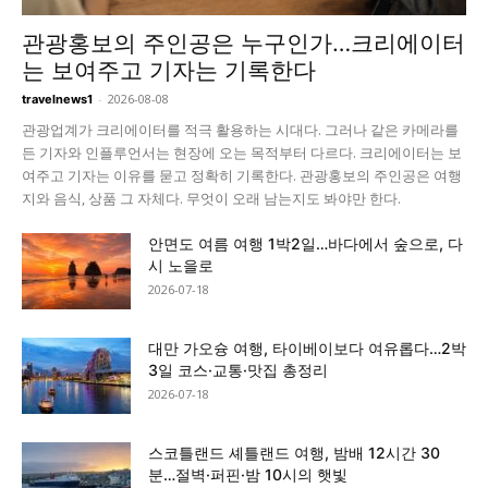
관광홍보의 주인공은 누구인가…크리에이터
는 보여주고 기자는 기록한다
-
2026-08-08
travelnews1
관광업계가 크리에이터를 적극 활용하는 시대다. 그러나 같은 카메라를
든 기자와 인플루언서는 현장에 오는 목적부터 다르다. 크리에이터는 보
여주고 기자는 이유를 묻고 정확히 기록한다. 관광홍보의 주인공은 여행
지와 음식, 상품 그 자체다. 무엇이 오래 남는지도 봐야만 한다.
안면도 여름 여행 1박2일…바다에서 숲으로, 다
시 노을로
2026-07-18
대만 가오슝 여행, 타이베이보다 여유롭다…2박
3일 코스·교통·맛집 총정리
2026-07-18
스코틀랜드 셰틀랜드 여행, 밤배 12시간 30
분…절벽·퍼핀·밤 10시의 햇빛