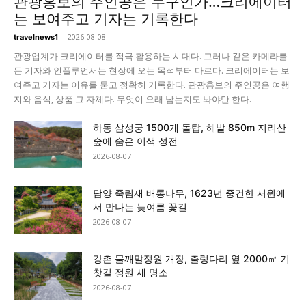
관광홍보의 주인공은 누구인가…크리에이터
는 보여주고 기자는 기록한다
-
2026-08-08
travelnews1
관광업계가 크리에이터를 적극 활용하는 시대다. 그러나 같은 카메라를
든 기자와 인플루언서는 현장에 오는 목적부터 다르다. 크리에이터는 보
여주고 기자는 이유를 묻고 정확히 기록한다. 관광홍보의 주인공은 여행
지와 음식, 상품 그 자체다. 무엇이 오래 남는지도 봐야만 한다.
하동 삼성궁 1500개 돌탑, 해발 850m 지리산
숲에 숨은 이색 성전
2026-08-07
담양 죽림재 배롱나무, 1623년 중건한 서원에
서 만나는 늦여름 꽃길
2026-08-07
강촌 물깨말정원 개장, 출렁다리 옆 2000㎡ 기
찻길 정원 새 명소
2026-08-07