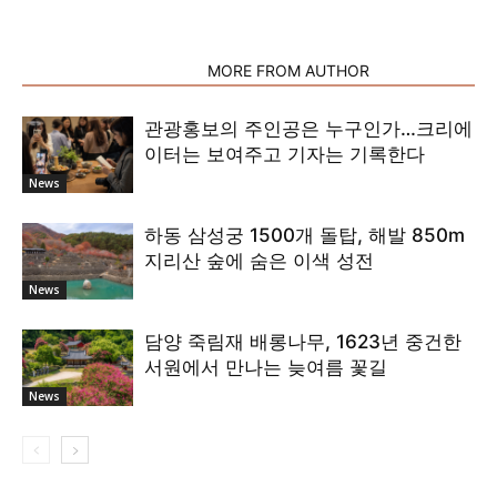
RELATED ARTICLES
MORE FROM AUTHOR
관광홍보의 주인공은 누구인가…크리에
이터는 보여주고 기자는 기록한다
News
하동 삼성궁 1500개 돌탑, 해발 850m
지리산 숲에 숨은 이색 성전
News
담양 죽림재 배롱나무, 1623년 중건한
서원에서 만나는 늦여름 꽃길
News