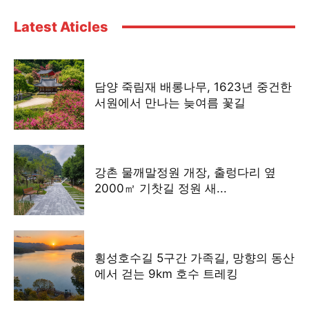
Latest Aticles
담양 죽림재 배롱나무, 1623년 중건한
서원에서 만나는 늦여름 꽃길
강촌 물깨말정원 개장, 출렁다리 옆
2000㎡ 기찻길 정원 새...
횡성호수길 5구간 가족길, 망향의 동산
에서 걷는 9km 호수 트레킹