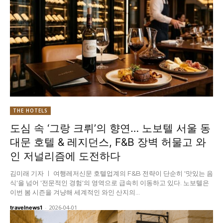
THE HOTELS
도심 속 ‘그랑 크뤼’의 향연… 노보텔 서울 동
대문 호텔 & 레지던스, F&B 장벽 허물고 와
인 저널리즘에 도전하다
김미래 기자 ㅣ 여행레저신문 호텔업계의 F&B 전략이 단순히 '맛있는 음
식'을 넘어 '전문적인 경험'의 영역으로 급속히 이동하고 있다. 노보텔은
이번 봄 시즌을 겨냥해 세계적인 와인 산지의...
-
2026-04-01
travelnews1