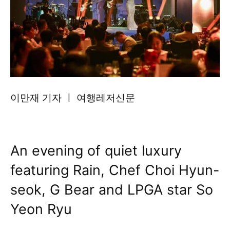
이만재 기자 ㅣ 여행레저신문
An evening of quiet luxury
featuring Rain, Chef Choi Hyun-
seok, G Bear and LPGA star So
Yeon Ryu