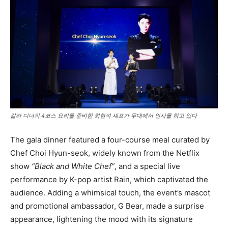
갈라 디너의 4코스 요리를 준비한 최현석 셰프가 무대에서 인사를 하고 있다
The gala dinner featured a four-course meal curated by
Chef Choi Hyun-seok, widely known from the Netflix
show
“Black and White Chef”
, and a special live
performance by K-pop artist Rain, which captivated the
audience. Adding a whimsical touch, the event’s mascot
and promotional ambassador, G Bear, made a surprise
appearance, lightening the mood with its signature