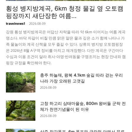
횡성 병지방계곡, 6km 청정 물길 옆 오토캠
핑장까지 새단장한 여름...
-
2026-08-09
travelnews1
강원 횡성 병지방계곡은 어답산 자락을 따라 약 6km 이어지는 여름 계곡
명소다. 바닥 자갈이 비칠 만큼 맑은 얕은 물과 깊은 소가 함께 나타나 가
족 물놀이와 계곡 산책을 모두 즐길 수 있다. 상류의 병지방 오토캠핑장
은 2026년 8월 A구역 정비를 마치고 재개장했다. 다만 계곡은 구간마다
수심과 이용 조건이 달라 취사·야영·반려동물·구명조끼는 현장 안내와 캠
핑장 규정을 확인해야 한다.
충주 하늘재, 왕복 4.1km 숲길 따라 걷는 우리
나라 가장 오래된 고갯길
2026-08-09
고창 하고리 삼태마을숲, 800m 왕버들 군락 전
체가 천연기념물이 된 이유
2026-08-09
상주 장각폭포, 6m 폭포와 금란정 아래서 무료