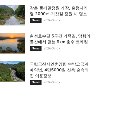
강촌 물깨말정원 개장, 출렁다리
옆 2000㎡ 기찻길 정원 새 명소
2026-08-07
News
횡성호수길 5구간 가족길, 망향의
동산에서 걷는 9km 호수 트레킹
2026-08-07
News
국립금산자연휴양림 숙박요금과
예약법, 4만5000원 신축 숲속의
집 이용정보
2026-08-07
News