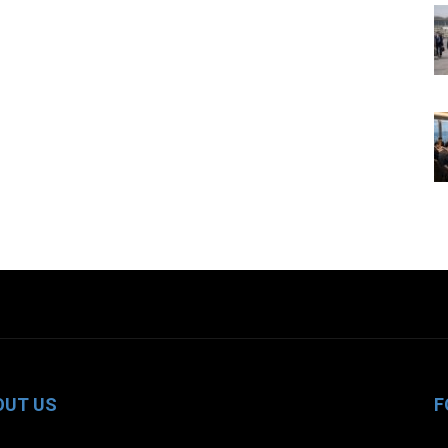
OUT US
F