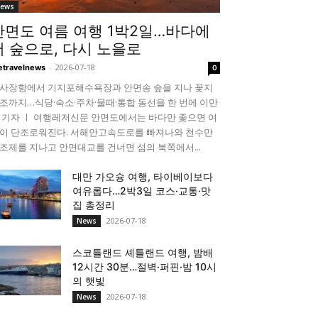
ews
안면도 여름 여행 1박2일…바다에
서 숲으로, 다시 노을로
-
2026-07-18
etravelnews
0
사장항에서 기지포해수욕장과 안면송 숲을 지나 꽃지
조까지…식당·숙소·주차·물때·통합 동선을 한 번에 이만
 기자 ㅣ 여행레저신문 안면도에서는 바다만 좇으면 여
이 단조로워진다. 서해안고속도로를 빠져나와 천수만
조제를 지나고 안면대교를 건너면 섬의 북쪽에서...
대만 가오슝 여행, 타이베이보다
여유롭다…2박3일 코스·교통·맛
집 총정리
2026-07-18
News
스코틀랜드 셰틀랜드 여행, 밤배
12시간 30분…절벽·퍼핀·밤 10시
의 햇빛
2026-07-18
News