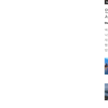
N
th
백
낙
재
행
방