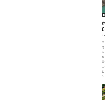
N
tr
하
성
되
성
국
따
길
야