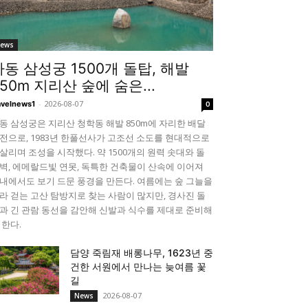
ews
하동 삼성궁 1500개 돌탑, 해발
850m 지리산 숲에 숨은...
-
2026-08-07
avelnews1
0
동 삼성궁은 지리산 청학동 해발 850m에 자리한 배달
전으로, 1983년 한풀선사가 고조선 소도를 현대적으로
살리며 조성을 시작했다. 약 1500개의 원력 솟대와 돌
벽, 에메랄드빛 연못, 독특한 건축물이 산속에 이어져
내에서도 보기 드문 풍경을 만든다. 여름에는 숲 그늘을
라 걷는 고산 탐방지로 찾는 사람이 많지만, 경사진 돌
과 긴 관람 동선을 감안해 신발과 식수를 제대로 준비해
 한다.
담양 죽림재 배롱나무, 1623년 중
건한 서원에서 만나는 늦여름 꽃
길
2026-08-07
News