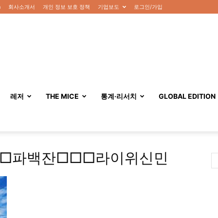
n
회사소개서
개인 정보 보호 정책
기업보도
로그인/가입
레저
THE MICE
통계·리서치
GLOBAL EDITION
래도□파백잔□□□라이위신민