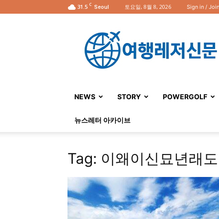
C
31.5
토요일, 8월 8, 2026
Sign in / Joi
Seoul
여
행
레
저
신
문
NEWS
STORY
POWERGOLF
뉴스레터 아카이브
Tag: 이왜이신묘년