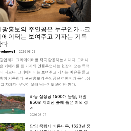
관광홍보의 주인공은 누구인가…크
리에이터는 보여주고 기자는 기록
한다
-
2026-08-08
avelnews1
광업계가 크리에이터를 적극 활용하는 시대다. 그러나
은 카메라를 든 기자와 인플루언서는 현장에 오는 목적
터 다르다. 크리에이터는 보여주고 기자는 이유를 묻고
확히 기록한다. 관광홍보의 주인공은 여행지와 음식, 상
 그 자체다. 무엇이 오래 남는지도 봐야만 한다.
하동 삼성궁 1500개 돌탑, 해발
850m 지리산 숲에 숨은 이색 성
전
2026-08-07
담양 죽림재 배롱나무, 1623년 중