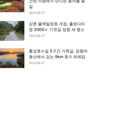
건한 서원에서 만나는 늦여름 꽃
길
2026-08-07
강촌 물깨말정원 개장, 출렁다리
옆 2000㎡ 기찻길 정원 새 명소
2026-08-07
횡성호수길 5구간 가족길, 망향의
동산에서 걷는 9km 호수 트레킹
2026-08-07