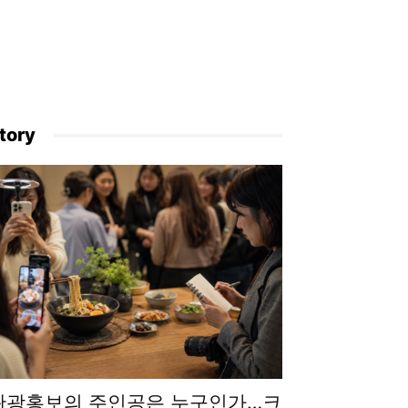
tory
관광홍보의 주인공은 누구인가…크