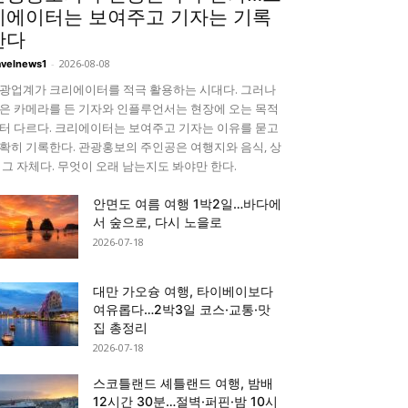
리에이터는 보여주고 기자는 기록
한다
-
2026-08-08
avelnews1
광업계가 크리에이터를 적극 활용하는 시대다. 그러나
은 카메라를 든 기자와 인플루언서는 현장에 오는 목적
터 다르다. 크리에이터는 보여주고 기자는 이유를 묻고
확히 기록한다. 관광홍보의 주인공은 여행지와 음식, 상
 그 자체다. 무엇이 오래 남는지도 봐야만 한다.
안면도 여름 여행 1박2일…바다에
서 숲으로, 다시 노을로
2026-07-18
대만 가오슝 여행, 타이베이보다
여유롭다…2박3일 코스·교통·맛
집 총정리
2026-07-18
스코틀랜드 셰틀랜드 여행, 밤배
12시간 30분…절벽·퍼핀·밤 10시