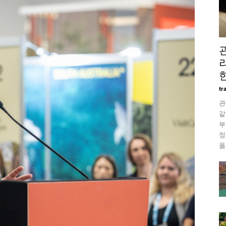
tr
관
같
부
정
품