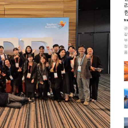
tr
관
같
부
정
품