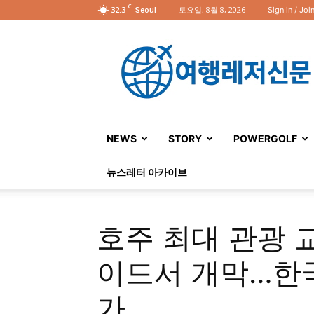
C
32.3
토요일, 8월 8, 2026
Sign in / Joi
Seoul
여
행
레
저
신
문
NEWS
STORY
POWERGOLF
뉴스레터 아카이브
호주 최대 관광 교
이드서 개막…한
가