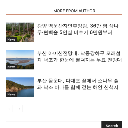
RELATED ARTICLES
MORE FROM AUTHOR
광양 백운산자연휴양림, 36만 평 삼나
무·편백숲 5인실 비수기 6만원부터
News
부산 아미산전망대, 낙동강하구 모래섬
과 낙조가 한눈에 펼쳐지는 무료 전망대
News
부산 몰운대, 다대포 끝에서 소나무 숲
과 낙조 바다를 함께 걷는 해안 산책지
News