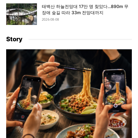
태백산 하늘전망대 17만 명 찾았다…890m 무
장애 숲길 따라 33m 전망대까지
2026-08-08
Story