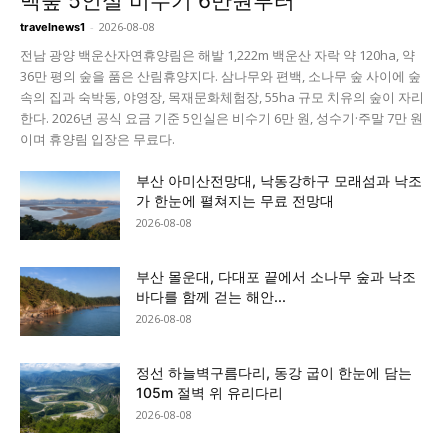
백숲 5인실 비수기 6만원부터
-
2026-08-08
travelnews1
전남 광양 백운산자연휴양림은 해발 1,222m 백운산 자락 약 120ha, 약
36만 평의 숲을 품은 산림휴양지다. 삼나무와 편백, 소나무 숲 사이에 숲
속의 집과 숙박동, 야영장, 목재문화체험장, 55ha 규모 치유의 숲이 자리
한다. 2026년 공식 요금 기준 5인실은 비수기 6만 원, 성수기·주말 7만 원
이며 휴양림 입장은 무료다.
부산 아미산전망대, 낙동강하구 모래섬과 낙조
가 한눈에 펼쳐지는 무료 전망대
2026-08-08
부산 몰운대, 다대포 끝에서 소나무 숲과 낙조
바다를 함께 걷는 해안...
2026-08-08
정선 하늘벽구름다리, 동강 굽이 한눈에 담는
105m 절벽 위 유리다리
2026-08-08