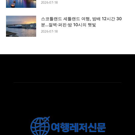
2026-07-18
스코틀랜드 셰틀랜드 여행, 밤배 12시간 30
분…절벽·퍼핀·밤 10시의 햇빛
2026-07-18