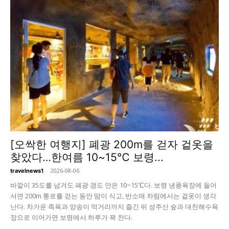
[오싹한 여행지] 폐광 200m를 걷자 겉옷을
찾았다…한여름 10~15℃ 보령...
-
2026-08-06
travelnews1
바깥이 35도를 넘겨도 폐광 갱도 안은 10~15℃다. 보령 냉풍욕장에 들어
서면 200m 통로를 걷는 동안 땀이 식고, 반소매 차림에서는 겉옷이 생각
난다. 차가운 족욕과 양송이 먹거리까지 즐긴 뒤 성주산 숲과 대천해수욕
장으로 이어가면 보령에서 하루가 꽉 찬다.