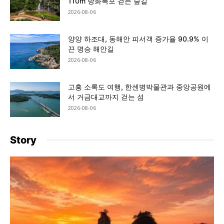
110m 방화폭포 걷는 숲길
2026-08-06
양양 하조대, 동해안 피서객 증가율 90.9% 이
끈 명승 해안길
2026-08-06
고흥 소록도 여행, 한센병박물관과 중앙공원에
서 거금대교까지 걷는 섬
2026-08-06
Story