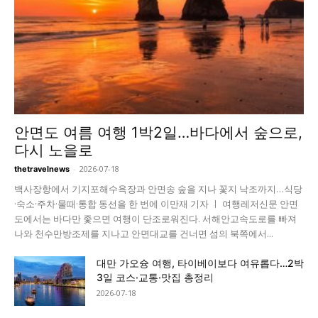
안면도 여름 여행 1박2일…바다에서 숲으로,
다시 노을로
-
2026-07-18
thetravelnews
백사장항에서 기지포해수욕장과 안면송 숲을 지나 꽃지 낙조까지…식당
·숙소·주차·물때·통합 동선을 한 번에 이만재 기자 ㅣ 여행레저신문 안면
도에서는 바다만 좇으면 여행이 단조로워진다. 서해안고속도로를 빠져
나와 천수만방조제를 지나고 안면대교를 건너면 섬의 북쪽에서...
대만 가오슝 여행, 타이베이보다 여유롭다…2박
3일 코스·교통·맛집 총정리
2026-07-18