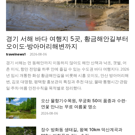
경기 서해 바다 여행지 5곳, 황금해안길부터
오이도·방아머리해변까지
-
2026-08-06
travelnews1
경기 서해는 먼 동해안까지 이동하지 않아도 해안 산책과 낙조, 갯벌, 어
촌 미식, 항만 전망을 하루 안에 즐길 수 있는 수도권 바다 여행지다. 2026
년 임시 개통한 화성 황금해안길을 비롯해 시흥 오이도, 안산 방아머리해
변, 김포 대명항, 평택항 홍보관의 특징과 추천 대상, 물때·통행시간·관람
일·주차·여름 안전수칙을 목적별로 정리했다.
오산 물향기수목원, 무궁화 50여 품종과 수련·
연꽃 만나는 무료 여름꽃 명소
2026-08-06
장수 방화동 생태길, 왕복 10km 덕산계곡과