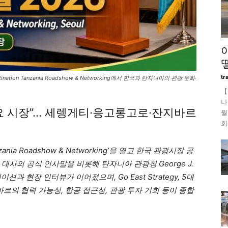
tr
on Tanzania Roadshow & Networking에서 한국과 탄자니아의 관광·문화·
【
나
의 주요 시장”… 세렝게티·응고롱고로·잔지바르
월
회
ania Roadshow & Networking’을 열고 한국 관광시장 공
대사의 공식 인사말을 비롯해 탄자니아 관광청 George J.
레젠테이션과 현장 인터뷰가 이어졌으며, Go East Strategy, 5대
바르의 협력 가능성, 항공 접근성, 관광 투자 기회 등이 종합