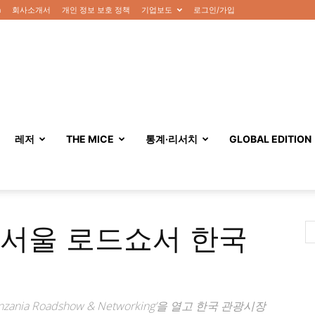
n
회사소개서
개인 정보 보호 정책
기업보도
로그인/가입
레저
THE MICE
통계·리서치
GLOBAL EDITION
 서울 로드쇼서 한국
화
zania Roadshow & Networking’을 열고 한국 관광시장