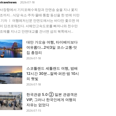
-
2026-07-18
etravelnews
사장항에서 기지포해수욕장과 안면송 숲을 지나 꽃지
조까지…식당·숙소·주차·물때·통합 동선을 한 번에 이만
 기자 ㅣ 여행레저신문 안면도에서는 바다만 좇으면 여
이 단조로워진다. 서해안고속도로를 빠져나와 천수만
조제를 지나고 안면대교를 건너면 섬의 북쪽에서...
대만 가오슝 여행, 타이베이보다
여유롭다…2박3일 코스·교통·맛
집 총정리
2026-07-18
스코틀랜드 셰틀랜드 여행, 밤배
12시간 30분…절벽·퍼핀·밤 10시
의 햇빛
2026-07-18
한국관광 5.0 ② 일본 관광객은
VIP, 그러나 한국인에게 여행의
자유는 없었다
2026-07-15