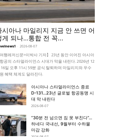
아시아나 마일리지 지금 안 쓰면 어
떻게 되나…통합 전 꼭...
-
2026-08-07
avelnews1
여행레저신문=이박사 기자】 23년 동안 이어진 아시아
항공의 스타얼라이언스 시대가 막을 내린다. 2026년 12
 16일 오후 11시 59분 공식 탈퇴하며 마일리지와 우수
원 혜택 체계도 달라진다.
아시아나 스타얼라이언스 종료
D-131…23년 글로벌 항공동맹 시
대 막 내린다
2026-08-07
“30분 전 넘으면 짐 못 부친다”…
하네다 국내선, 9월부터 수하물
마감 강화
2026-08-07