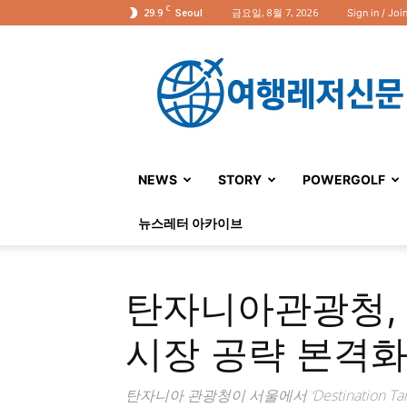
C
29.9
금요일, 8월 7, 2026
Sign in / Joi
Seoul
여
행
레
저
신
문
NEWS
STORY
POWERGOLF
뉴스레터 아카이브
탄자니아관광청,
시장 공략 본격
탄자니아 관광청이 서울에서 ‘Destination Tan