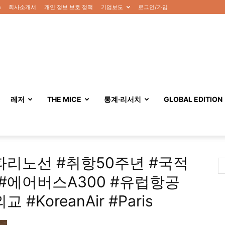
n
회사소개서
개인 정보 보호 정책
기업보도
로그인/가입
레저
THE MICE
통계·리서치
GLOBAL EDITION
울파리노선 #취항50주년 #국적
#에어버스A300 #유럽항공
KoreanAir #Paris