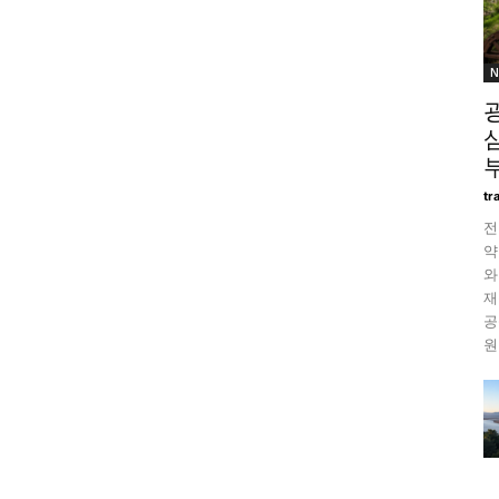
N
tr
전
약
와
재
공
원