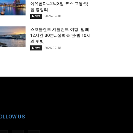
여유롭다…2박3일 코스·교통·맛
집 총정리
2026-07-18
News
스코틀랜드 셰틀랜드 여행, 밤배
12시간 30분…절벽·퍼핀·밤 10시
의 햇빛
2026-07-18
News
OLLOW US