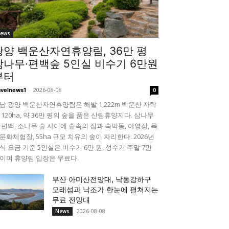
ews
광양 백운산자연휴양림, 36만 평
삼나무·편백숲 5인실 비수기 6만원
부터
-
2026-08-08
avelnews1
0
남 광양 백운산자연휴양림은 해발 1,222m 백운산 자락
 120ha, 약 36만 평의 숲을 품은 산림휴양지다. 삼나무
 편백, 소나무 숲 사이에 숲속의 집과 숙박동, 야영장, 목
문화체험장, 55ha 규모 치유의 숲이 자리한다. 2026년
식 요금 기준 5인실은 비수기 6만 원, 성수기·주말 7만
이며 휴양림 입장은 무료다.
부산 아미산전망대, 낙동강하구
모래섬과 낙조가 한눈에 펼쳐지는
무료 전망대
2026-08-08
News