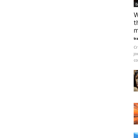
E
W
t
m
tr
Cr
jo
co