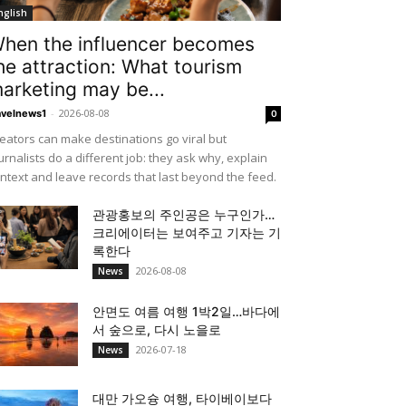
nglish
hen the influencer becomes
he attraction: What tourism
arketing may be...
-
2026-08-08
avelnews1
0
eators can make destinations go viral but
urnalists do a different job: they ask why, explain
ntext and leave records that last beyond the feed.
관광홍보의 주인공은 누구인가…
크리에이터는 보여주고 기자는 기
록한다
2026-08-08
News
안면도 여름 여행 1박2일…바다에
서 숲으로, 다시 노을로
2026-07-18
News
대만 가오슝 여행, 타이베이보다