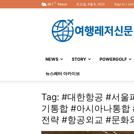
C
26.1
토요일, 8월 8, 2026
Sign in / Joi
Seoul
여
행
레
저
신
문
NEWS
STORY
POWERGOLF
뉴스레터 아카이브
Tag: #대한항공 #서
기통합 #아시아나통합 
전략 #항공외교 #문화외교 #