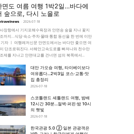
안면도 여름 여행 1박2일…바다에
서 숲으로, 다시 노을로
-
2026-07-18
etravelnews
사장항에서 기지포해수욕장과 안면송 숲을 지나 꽃지
조까지…식당·숙소·주차·물때·통합 동선을 한 번에 이만
 기자 ㅣ 여행레저신문 안면도에서는 바다만 좇으면 여
이 단조로워진다. 서해안고속도로를 빠져나와 천수만
조제를 지나고 안면대교를 건너면 섬의 북쪽에서...
대만 가오슝 여행, 타이베이보다
여유롭다…2박3일 코스·교통·맛
집 총정리
2026-07-18
스코틀랜드 셰틀랜드 여행, 밤배
12시간 30분…절벽·퍼핀·밤 10시
의 햇빛
2026-07-18
한국관광 5.0 ② 일본 관광객은
VIP, 그러나 한국인에게 여행의