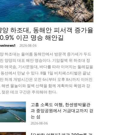
양양 하조대, 동해안 피서객 증가율
90.9% 이끈 명승 해안길
-
2026-08-06
avelnews1
양 하조대는 올여름 동해안에서 방문객 증가세가 두드
진 양양의 대표 해안 명승이다. 기암절벽 위 하조대 정
와 애국송, 기사문등대, 바다를 따라 이어지는 둘레길을
 동선에서 만날 수 있다. 8월 1일 비치페스티벌은 끝났
만 하계 개방시간은 오전 6시부터 오후 8시까지 이어진
. 해변 물놀이와 절벽 산책을 함께 계획하되 폭염과 강
, 젖은 데크 구간은 주의해야 한다.
고흥 소록도 여행, 한센병박물관
과 중앙공원에서 거금대교까지 걷
는 섬
2026-08-06
[오싹한 여행지] 폐광 200m를 걷