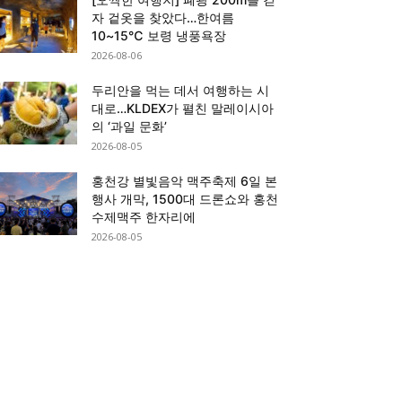
자 겉옷을 찾았다…한여름
10~15℃ 보령 냉풍욕장
2026-08-06
두리안을 먹는 데서 여행하는 시
대로…KLDEX가 펼친 말레이시아
의 ‘과일 문화’
2026-08-05
홍천강 별빛음악 맥주축제 6일 본
행사 개막, 1500대 드론쇼와 홍천
수제맥주 한자리에
2026-08-05