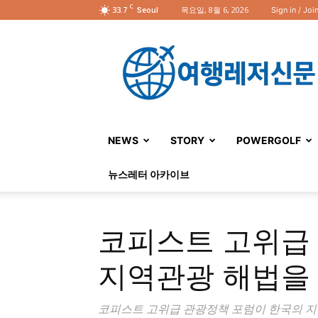
C
33.7
목요일, 8월 6, 2026
Sign in / Joi
Seoul
여
행
레
저
신
문
NEWS
STORY
POWERGOLF
뉴스레터 아카이브
코피스트 고위급 
지역관광 해법을
코피스트 고위급 관광정책 포럼이 한국의 지