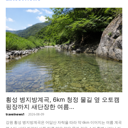
횡성 병지방계곡, 6km 청정 물길 옆 오토캠
핑장까지 새단장한 여름...
-
2026-08-09
travelnews1
강원 횡성 병지방계곡은 어답산 자락을 따라 약 6km 이어지는 여름 계곡