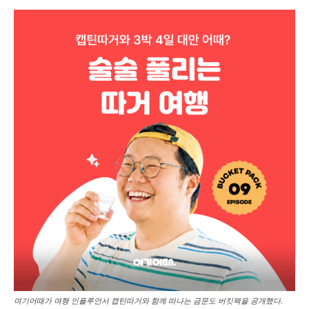
여기어때가 여행 인플루언서 캡틴따거와 함께 떠나는 금문도 버킷팩을 공개했다.