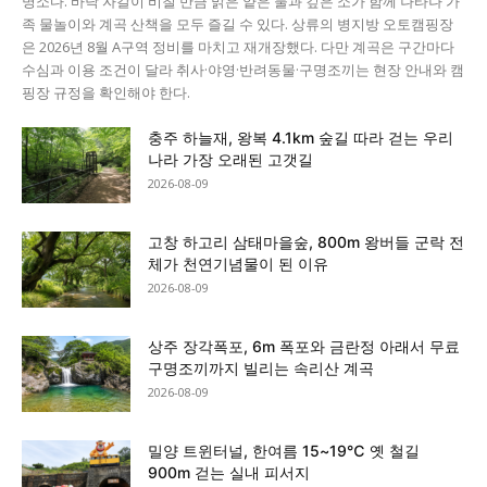
명소다. 바닥 자갈이 비칠 만큼 맑은 얕은 물과 깊은 소가 함께 나타나 가
족 물놀이와 계곡 산책을 모두 즐길 수 있다. 상류의 병지방 오토캠핑장
은 2026년 8월 A구역 정비를 마치고 재개장했다. 다만 계곡은 구간마다
수심과 이용 조건이 달라 취사·야영·반려동물·구명조끼는 현장 안내와 캠
핑장 규정을 확인해야 한다.
충주 하늘재, 왕복 4.1km 숲길 따라 걷는 우리
나라 가장 오래된 고갯길
2026-08-09
고창 하고리 삼태마을숲, 800m 왕버들 군락 전
체가 천연기념물이 된 이유
2026-08-09
상주 장각폭포, 6m 폭포와 금란정 아래서 무료
구명조끼까지 빌리는 속리산 계곡
2026-08-09
밀양 트윈터널, 한여름 15~19℃ 옛 철길
900m 걷는 실내 피서지