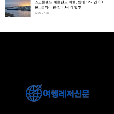
스코틀랜드 셰틀랜드 여행, 밤배 12시간 30
분…절벽·퍼핀·밤 10시의 햇빛
2026-07-18