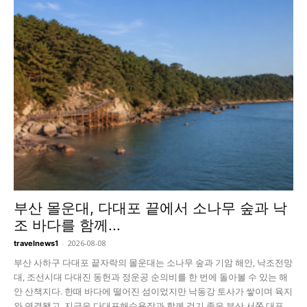
부산 몰운대, 다대포 끝에서 소나무 숲과 낙
조 바다를 함께...
-
2026-08-08
travelnews1
부산 사하구 다대포 끝자락의 몰운대는 소나무 숲과 기암 해안, 낙조전망
대, 조선시대 다대진 동헌과 정운공 순의비를 한 번에 돌아볼 수 있는 해
안 산책지다. 한때 바다에 떨어진 섬이었지만 낙동강 토사가 쌓이며 육지
와 연결됐고, 지금은 다대포해수욕장과 함께 걷기 좋은 부산 서쪽 대표