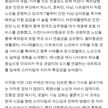
동남아와 유럽, 미주를 잇는 연결성도 눈에 띄었다. 베트남항
공은 인천과 부산에서 하노이, 호찌민, 다낭, 나트랑까지 직항
노선을 운항하고 있으며 7월부터 인천-다낭 심야편을 추가해
베트남 직항 공급을 더 늘릴 계획이다. 버진애틀랜틱은 인천-
런던 노선 취항과 함께 한국인 승무원을 대거 채용해 로컬 서
비스를 강화했고, 스칸디나비아항공은 인천-코펜하겐 노선을
통해 북유럽과 유럽 주요 도시 연결성을 강조했다. 델타항공은
애틀랜타, 미니애폴리스, 디트로이트 노선에서 수하물 자동 연
결 서비스를 확대하고 향후 시애틀과 로스앤젤레스 노선으로
도 넓혀갈 계획을 소개했다. 케냐항공 역시 나이로비 허브를
중심으로 아프리카 주요 관광지와 도시를 연결하는 네트워크
를 앞세워 스카이팀의 지리적 확장성을 보여줬다.
이처럼 이번 그린 커넥션 데이는 단순한 행사 기사로 끝내기에
는 아까운 정보가 많았다. 회원사별 노선과 서비스 업데이트,
친환경 경영 메시지, 로열티 기능 강화는 물론이고 더 크게는
한국 시장을 향한 스카이팀의 자신감과 전략적 방향이 한 자리
에서 드러났기 때문이다. 특히 대한항공·아시아나항공 통합을