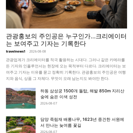
관광홍보의 주인공은 누구인가…크리에이터
는 보여주고 기자는 기록한다
-
2026-08-08
travelnews1
관광업계가 크리에이터를 적극 활용하는 시대다. 그러나 같은 카메라를
든 기자와 인플루언서는 현장에 오는 목적부터 다르다. 크리에이터는 보
여주고 기자는 이유를 묻고 정확히 기록한다. 관광홍보의 주인공은 여행
지와 음식, 상품 그 자체다. 무엇이 오래 남는지도 봐야만 한다.
하동 삼성궁 1500개 돌탑, 해발 850m 지리산
숲에 숨은 이색 성전
2026-08-07
담양 죽림재 배롱나무, 1623년 중건한 서원에
서 만나는 늦여름 꽃길
2026-08-07