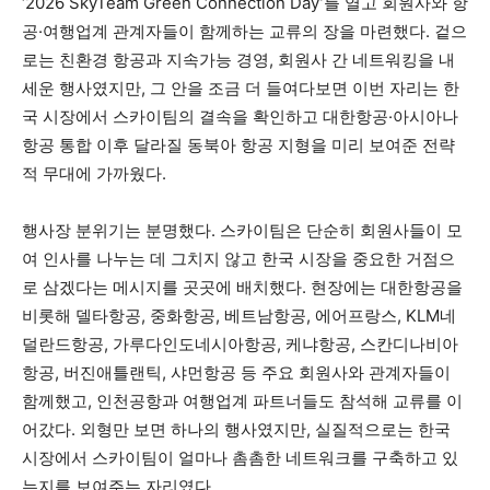
‘2026 SkyTeam Green Connection Day’를 열고 회원사와 항
공·여행업계 관계자들이 함께하는 교류의 장을 마련했다. 겉으
로는 친환경 항공과 지속가능 경영, 회원사 간 네트워킹을 내
세운 행사였지만, 그 안을 조금 더 들여다보면 이번 자리는 한
국 시장에서 스카이팀의 결속을 확인하고 대한항공·아시아나
항공 통합 이후 달라질 동북아 항공 지형을 미리 보여준 전략
적 무대에 가까웠다.
행사장 분위기는 분명했다. 스카이팀은 단순히 회원사들이 모
여 인사를 나누는 데 그치지 않고 한국 시장을 중요한 거점으
로 삼겠다는 메시지를 곳곳에 배치했다. 현장에는 대한항공을
비롯해 델타항공, 중화항공, 베트남항공, 에어프랑스, KLM네
덜란드항공, 가루다인도네시아항공, 케냐항공, 스칸디나비아
항공, 버진애틀랜틱, 샤먼항공 등 주요 회원사와 관계자들이
함께했고, 인천공항과 여행업계 파트너들도 참석해 교류를 이
어갔다. 외형만 보면 하나의 행사였지만, 실질적으로는 한국
시장에서 스카이팀이 얼마나 촘촘한 네트워크를 구축하고 있
는지를 보여주는 자리였다.