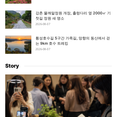
강촌 물깨말정원 개장, 출렁다리 옆 2000㎡ 기
찻길 정원 새 명소
2026-08-07
횡성호수길 5구간 가족길, 망향의 동산에서 걷
는 9km 호수 트레킹
2026-08-07
Story