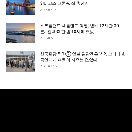
3일 코스·교통·맛집 총정리
2026-07-18
스코틀랜드 셰틀랜드 여행, 밤배 12시간 30
분…절벽·퍼핀·밤 10시의 햇빛
2026-07-18
한국관광 5.0 ② 일본 관광객은 VIP, 그러나 한
국인에게 여행의 자유는 없었다
2026-07-15