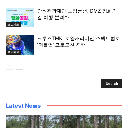
강원관광재단·노랑풍선, DMZ 평화의
길 여행 본격화
보도자료
크루즈TMK, 로얄캐리비안 스펙트럼호
‘더블업’ 프로모션 진행
보도자료
Latest News