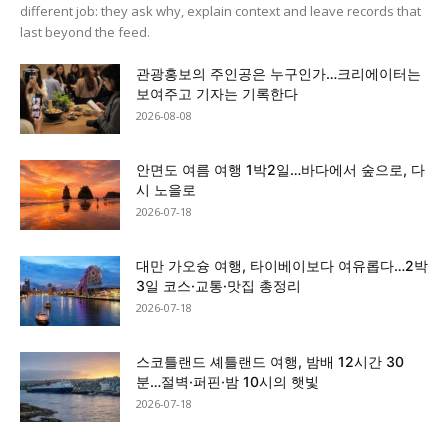
different job: they ask why, explain context and leave records that
last beyond the feed.
관광홍보의 주인공은 누구인가…크리에이터는
보여주고 기자는 기록한다
2026-08-08
안면도 여름 여행 1박2일…바다에서 숲으로, 다
시 노을로
2026-07-18
대만 가오슝 여행, 타이베이보다 여유롭다…2박
3일 코스·교통·맛집 총정리
2026-07-18
스코틀랜드 셰틀랜드 여행, 밤배 12시간 30
분…절벽·퍼핀·밤 10시의 햇빛
2026-07-18