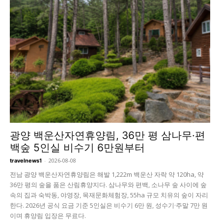
광양 백운산자연휴양림, 36만 평 삼나무·편
백숲 5인실 비수기 6만원부터
-
2026-08-08
travelnews1
전남 광양 백운산자연휴양림은 해발 1,222m 백운산 자락 약 120ha, 약
36만 평의 숲을 품은 산림휴양지다. 삼나무와 편백, 소나무 숲 사이에 숲
속의 집과 숙박동, 야영장, 목재문화체험장, 55ha 규모 치유의 숲이 자리
한다. 2026년 공식 요금 기준 5인실은 비수기 6만 원, 성수기·주말 7만 원
이며 휴양림 입장은 무료다.