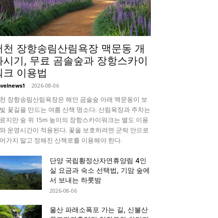
서천 장항송림산림욕장 맥문동 개
화시기, 무료 곰솔숲과 장항스카이
워크 이용법
-
2026-08-06
avelnews1
천 장항송림산림욕장은 해안 곰솔숲 아래 맥문동이 보
빛 꽃길을 만드는 여름 산책 명소다. 산림욕장과 주차는
료지만 숲 위 15m 높이의 장항스카이워크는 별도 이용
와 운영시간이 적용된다. 꽃을 보호하려면 군락 안으로
어가지 말고 정해진 산책로를 이용해야 한다.
단양 국립황정산자연휴양림 4인
실 요금과 숙소 선택법, 기암 숲에
서 보내는 하룻밤
2026-08-06
울산 파래소폭포 가는 길, 신불산