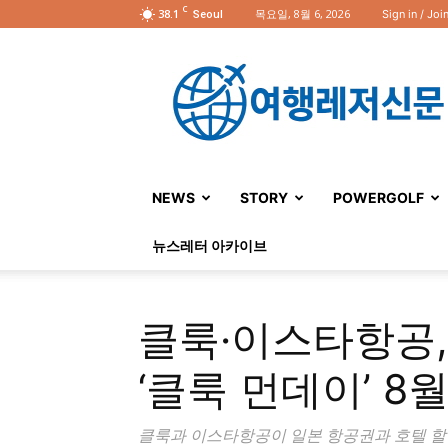
C
38.1
목요일, 8월 6, 2026
Sign in / Joi
Seoul
여
행
레
저
신
문
NEWS
STORY
POWERGOLF
뉴스레터 아카이브
클룩·이스타항공,
‘클룩 먼데이’ 8
클룩과 이스타항공이 일본 항공권과 호텔 할인을