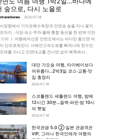
안면도 여름 여행 1박2일…바다에
서 숲으로, 다시 노을로
-
2026-07-18
etravelnews
사장항에서 기지포해수욕장과 안면송 숲을 지나 꽃지
조까지…식당·숙소·주차·물때·통합 동선을 한 번에 이만
 기자 ㅣ 여행레저신문 안면도에서는 바다만 좇으면 여
이 단조로워진다. 서해안고속도로를 빠져나와 천수만
조제를 지나고 안면대교를 건너면 섬의 북쪽에서...
대만 가오슝 여행, 타이베이보다
여유롭다…2박3일 코스·교통·맛
집 총정리
2026-07-18
스코틀랜드 셰틀랜드 여행, 밤배
12시간 30분…절벽·퍼핀·밤 10시
의 햇빛
2026-07-18
한국관광 5.0 ② 일본 관광객은
VIP, 그러나 한국인에게 여행의