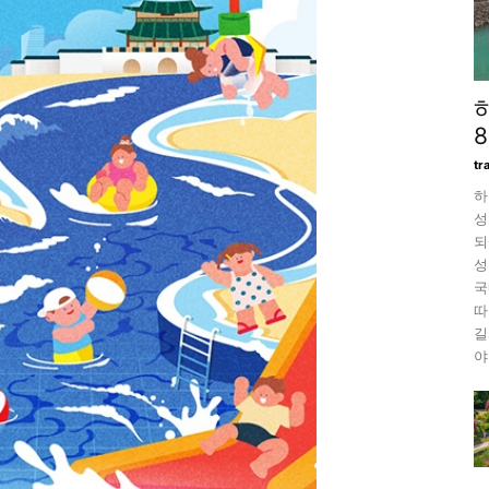
tr
하
성
되
성
국
따
길
야