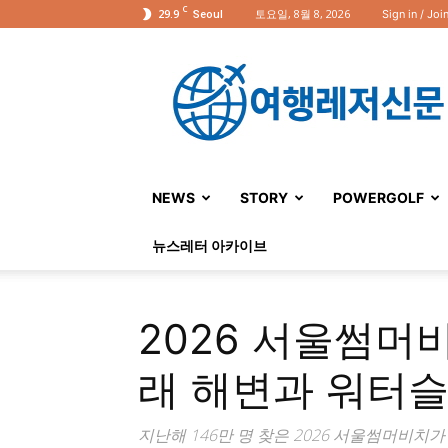
C
29.9
토요일, 8월 8, 2026
Sign in / Joi
Seoul
여
행
레
저
신
문
NEWS
STORY
POWERGOLF
뉴스레터 아카이브
2026 서울썸머
래 해변과 워터
지난해 146만 명 찾은 2026 서울썸머비치