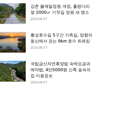
강촌 물깨말정원 개장, 출렁다리
옆 2000㎡ 기찻길 정원 새 명소
2026-08-07
횡성호수길 5구간 가족길, 망향의
동산에서 걷는 9km 호수 트레킹
2026-08-07
국립금산자연휴양림 숙박요금과
예약법, 4만5000원 신축 숲속의
집 이용정보
2026-08-07