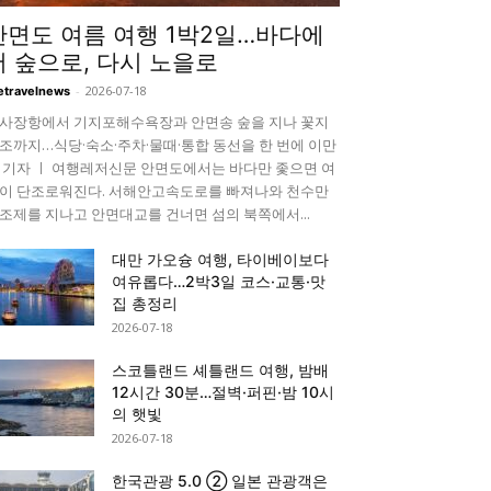
안면도 여름 여행 1박2일…바다에
서 숲으로, 다시 노을로
-
2026-07-18
etravelnews
사장항에서 기지포해수욕장과 안면송 숲을 지나 꽃지
조까지…식당·숙소·주차·물때·통합 동선을 한 번에 이만
 기자 ㅣ 여행레저신문 안면도에서는 바다만 좇으면 여
이 단조로워진다. 서해안고속도로를 빠져나와 천수만
조제를 지나고 안면대교를 건너면 섬의 북쪽에서...
대만 가오슝 여행, 타이베이보다
여유롭다…2박3일 코스·교통·맛
집 총정리
2026-07-18
스코틀랜드 셰틀랜드 여행, 밤배
12시간 30분…절벽·퍼핀·밤 10시
의 햇빛
2026-07-18
한국관광 5.0 ② 일본 관광객은