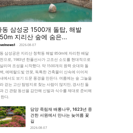
하동 삼성궁 1500개 돌탑, 해발
850m 지리산 숲에 숨은...
-
2026-08-07
avelnews1
동 삼성궁은 지리산 청학동 해발 850m에 자리한 배달
전으로, 1983년 한풀선사가 고조선 소도를 현대적으로
살리며 조성을 시작했다. 약 1500개의 원력 솟대와 돌
벽, 에메랄드빛 연못, 독특한 건축물이 산속에 이어져
내에서도 보기 드문 풍경을 만든다. 여름에는 숲 그늘을
라 걷는 고산 탐방지로 찾는 사람이 많지만, 경사진 돌
과 긴 관람 동선을 감안해 신발과 식수를 제대로 준비해
 한다.
담양 죽림재 배롱나무, 1623년 중
건한 서원에서 만나는 늦여름 꽃
길
2026-08-07