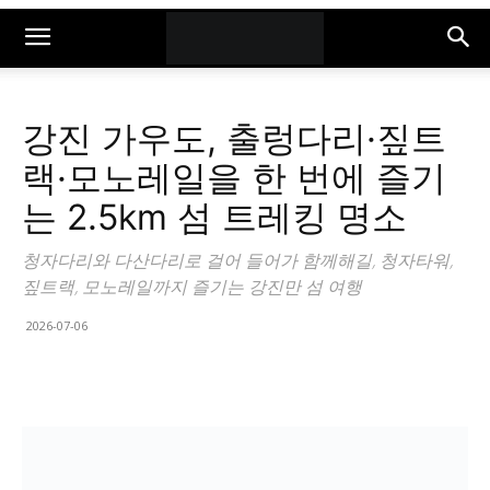
강진 가우도, 출렁다리·짚트
랙·모노레일을 한 번에 즐기
는 2.5km 섬 트레킹 명소
청자다리와 다산다리로 걸어 들어가 함께해길, 청자타워,
짚트랙, 모노레일까지 즐기는 강진만 섬 여행
2026-07-06