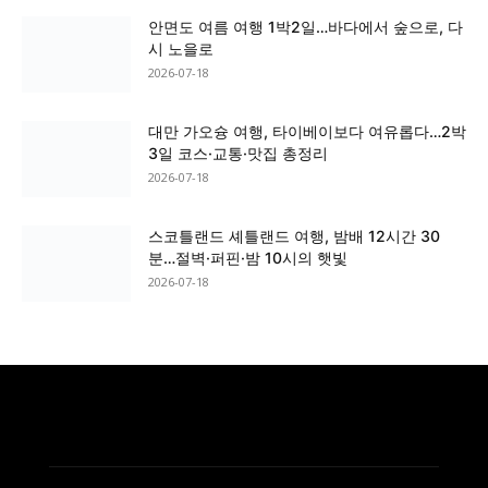
안면도 여름 여행 1박2일…바다에서 숲으로, 다
시 노을로
2026-07-18
대만 가오슝 여행, 타이베이보다 여유롭다…2박
3일 코스·교통·맛집 총정리
2026-07-18
스코틀랜드 셰틀랜드 여행, 밤배 12시간 30
분…절벽·퍼핀·밤 10시의 햇빛
2026-07-18