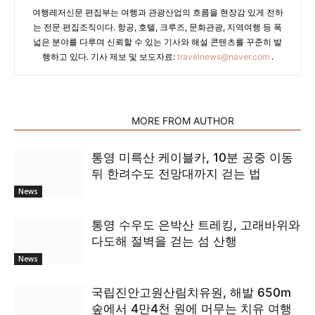
여행레저신문 편집부는 여행과 관광산업의 흐름을 현장감 있게 전하
는 전문 편집조직이다. 항공, 호텔, 크루즈, 문화관광, 지역여행 등 폭
넓은 분야를 다루며 신뢰할 수 있는 기사와 해설 콘텐츠를 꾸준히 발
행하고 있다. 기사 제보 및 보도자료:
travelnews@naver.com
.
RELATED ARTICLES
MORE FROM AUTHOR
통영 미륵산 케이블카, 10분 공중 이동
뒤 한려수도 전망대까지 걷는 법
News
통영 수우도 은박산 트레킹, 고래바위와
다도해 절벽을 걷는 섬 산행
News
국립진안고원산림치유원, 해발 650m
숲에서 4만4천 원에 머무는 치유 여행