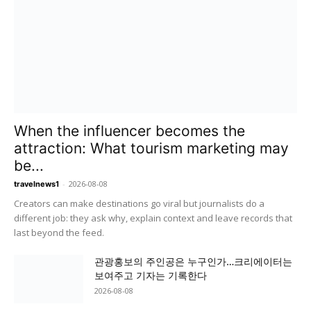
When the influencer becomes the
attraction: What tourism marketing may
be...
-
2026-08-08
travelnews1
Creators can make destinations go viral but journalists do a
different job: they ask why, explain context and leave records that
last beyond the feed.
관광홍보의 주인공은 누구인가…크리에이터는
보여주고 기자는 기록한다
2026-08-08