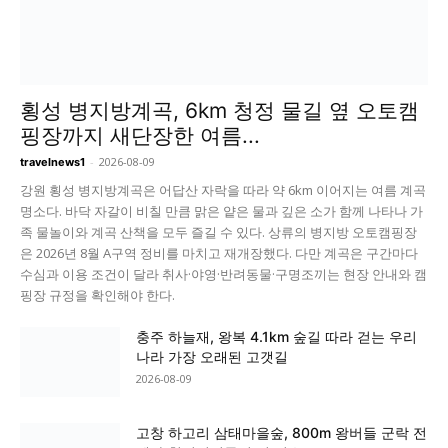
횡성 병지방계곡, 6km 청정 물길 옆 오토캠
핑장까지 새단장한 여름...
-
2026-08-09
travelnews1
강원 횡성 병지방계곡은 어답산 자락을 따라 약 6km 이어지는 여름 계곡
명소다. 바닥 자갈이 비칠 만큼 맑은 얕은 물과 깊은 소가 함께 나타나 가
족 물놀이와 계곡 산책을 모두 즐길 수 있다. 상류의 병지방 오토캠핑장
은 2026년 8월 A구역 정비를 마치고 재개장했다. 다만 계곡은 구간마다
수심과 이용 조건이 달라 취사·야영·반려동물·구명조끼는 현장 안내와 캠
핑장 규정을 확인해야 한다.
충주 하늘재, 왕복 4.1km 숲길 따라 걷는 우리
나라 가장 오래된 고갯길
2026-08-09
고창 하고리 삼태마을숲, 800m 왕버들 군락 전