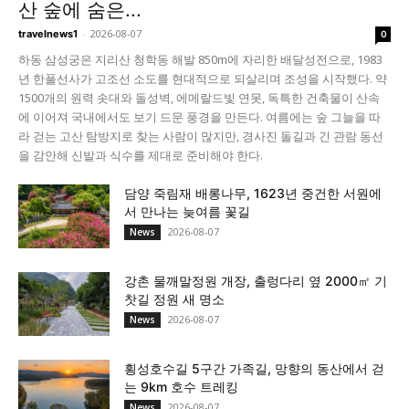
산 숲에 숨은...
-
2026-08-07
travelnews1
0
하동 삼성궁은 지리산 청학동 해발 850m에 자리한 배달성전으로, 1983
년 한풀선사가 고조선 소도를 현대적으로 되살리며 조성을 시작했다. 약
1500개의 원력 솟대와 돌성벽, 에메랄드빛 연못, 독특한 건축물이 산속
에 이어져 국내에서도 보기 드문 풍경을 만든다. 여름에는 숲 그늘을 따
라 걷는 고산 탐방지로 찾는 사람이 많지만, 경사진 돌길과 긴 관람 동선
을 감안해 신발과 식수를 제대로 준비해야 한다.
담양 죽림재 배롱나무, 1623년 중건한 서원에
서 만나는 늦여름 꽃길
2026-08-07
News
강촌 물깨말정원 개장, 출렁다리 옆 2000㎡ 기
찻길 정원 새 명소
2026-08-07
News
횡성호수길 5구간 가족길, 망향의 동산에서 걷
는 9km 호수 트레킹
2026-08-07
News