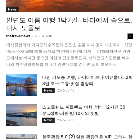
News
안면도 여름 여행 1박2일…바다에서 숲으로,
다시 노을로
-
2026-07-18
thetravelnews
0
백사장항에서 기지포해수욕장과 안면송 숲을 지나 꽃지 낙조까지…식당
·숙소·주차·물때·통합 동선을 한 번에 이만재 기자 ㅣ 여행레저신문 안면
도에서는 바다만 좇으면 여행이 단조로워진다. 서해안고속도로를 빠져
나와 천수만방조제를 지나고 안면대교를 건너면 섬의 북쪽에서...
대만 가오슝 여행, 타이베이보다 여유롭다…2박
3일 코스·교통·맛집 총정리
2026-07-18
News
스코틀랜드 셰틀랜드 여행, 밤배 12시간 30
분…절벽·퍼핀·밤 10시의 햇빛
2026-07-18
News
한국관광 5.0 ② 일본 관광객은 VIP, 그러나 한