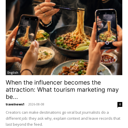
English
When the influencer becomes the
attraction: What tourism marketing may
be...
-
2026-08-08
travelnews1
0
Creators can make destinations go viral but journalists do a
different job: they ask why, explain context and leave records that
last beyond the feed.