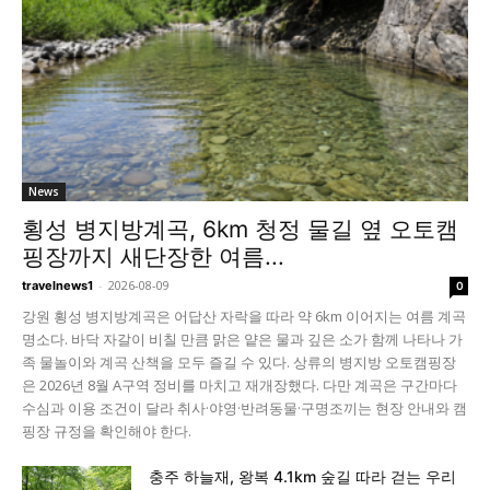
News
횡성 병지방계곡, 6km 청정 물길 옆 오토캠
핑장까지 새단장한 여름...
-
2026-08-09
travelnews1
0
강원 횡성 병지방계곡은 어답산 자락을 따라 약 6km 이어지는 여름 계곡
명소다. 바닥 자갈이 비칠 만큼 맑은 얕은 물과 깊은 소가 함께 나타나 가
족 물놀이와 계곡 산책을 모두 즐길 수 있다. 상류의 병지방 오토캠핑장
은 2026년 8월 A구역 정비를 마치고 재개장했다. 다만 계곡은 구간마다
수심과 이용 조건이 달라 취사·야영·반려동물·구명조끼는 현장 안내와 캠
핑장 규정을 확인해야 한다.
충주 하늘재, 왕복 4.1km 숲길 따라 걷는 우리