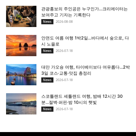
관광홍보의 주인공은 누구인가…크리에이터는
보여주고 기자는 기록한다
2026-08-08
News
안면도 여름 여행 1박2일…바다에서 숲으로, 다
시 노을로
2026-07-18
News
대만 가오슝 여행, 타이베이보다 여유롭다…2박
3일 코스·교통·맛집 총정리
2026-07-18
News
스코틀랜드 셰틀랜드 여행, 밤배 12시간 30
분…절벽·퍼핀·밤 10시의 햇빛
2026-07-18
News