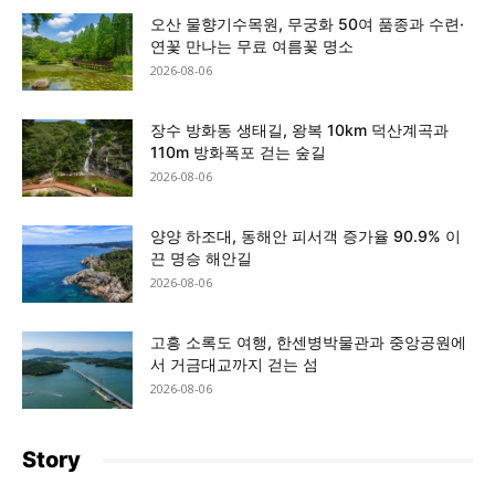
오산 물향기수목원, 무궁화 50여 품종과 수련·
연꽃 만나는 무료 여름꽃 명소
2026-08-06
장수 방화동 생태길, 왕복 10km 덕산계곡과
110m 방화폭포 걷는 숲길
2026-08-06
양양 하조대, 동해안 피서객 증가율 90.9% 이
끈 명승 해안길
2026-08-06
고흥 소록도 여행, 한센병박물관과 중앙공원에
서 거금대교까지 걷는 섬
2026-08-06
Story