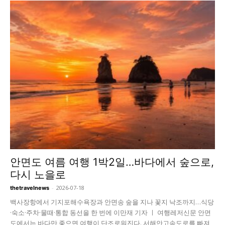
안면도 여름 여행 1박2일…바다에서 숲으로,
다시 노을로
-
2026-07-18
thetravelnews
백사장항에서 기지포해수욕장과 안면송 숲을 지나 꽃지 낙조까지…식당
·숙소·주차·물때·통합 동선을 한 번에 이만재 기자 ㅣ 여행레저신문 안면
도에서는 바다만 좇으면 여행이 단조로워진다. 서해안고속도로를 빠져