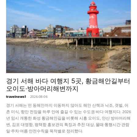
경기 서해 바다 여행지 5곳, 황금해안길부터
오이도·방아머리해변까지
-
2026-08-06
travelnews1
경기 서해는 먼 동해안까지 이동하지 않아도 해안 산책과 낙조, 갯벌, 어
촌 미식, 항만 전망을 하루 안에 즐길 수 있는 수도권 바다 여행지다. 2026
년 임시 개통한 화성 황금해안길을 비롯해 시흥 오이도, 안산 방아머리해
변, 김포 대명항, 평택항 홍보관의 특징과 추천 대상, 물때·통행시간·관람
일·주차·여름 안전수칙을 목적별로 정리했다.