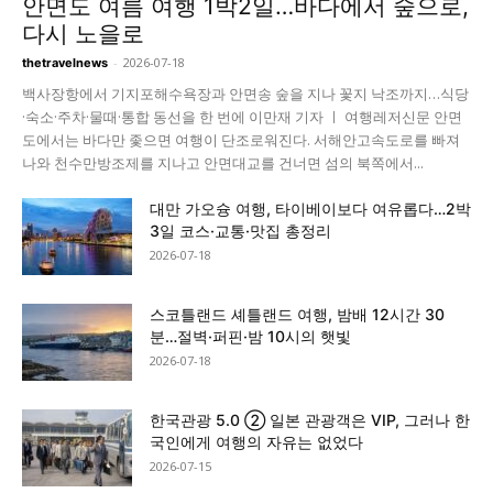
안면도 여름 여행 1박2일…바다에서 숲으로,
다시 노을로
-
2026-07-18
thetravelnews
백사장항에서 기지포해수욕장과 안면송 숲을 지나 꽃지 낙조까지…식당
·숙소·주차·물때·통합 동선을 한 번에 이만재 기자 ㅣ 여행레저신문 안면
도에서는 바다만 좇으면 여행이 단조로워진다. 서해안고속도로를 빠져
나와 천수만방조제를 지나고 안면대교를 건너면 섬의 북쪽에서...
대만 가오슝 여행, 타이베이보다 여유롭다…2박
3일 코스·교통·맛집 총정리
2026-07-18
스코틀랜드 셰틀랜드 여행, 밤배 12시간 30
분…절벽·퍼핀·밤 10시의 햇빛
2026-07-18
한국관광 5.0 ② 일본 관광객은 VIP, 그러나 한
국인에게 여행의 자유는 없었다
2026-07-15