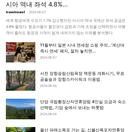
시아 역내 좌석 4.8%...
-
2026-08-07
travelnews1
세계 항공여객 수요가 1.7% 감소했지만 아시아 역내 국제선 좌석 공급은
4.8% 줄었다. 항공사들이 할인보다 감편과 기재 조정을 선택하면서 여행
객이 줄어도 항공권 가격이 쉽게 내려가지 않는 이유를 분석했다.
11월부터 일본 시내 면세점 쇼핑 주의…‘계산대
즉시 면세’ 폐지, 절차 놓치면...
2026-08-07
서천 장항송림산림욕장 맥문동 개화시기, 무료
곰솔숲과 장항스카이워크 이용법
2026-08-06
단양 국립황정산자연휴양림 4인실 요금과 숙소
선택법, 기암 숲에서 보내는 하룻밤
2026-08-06
울산 파래소폭포 가는 길, 신불산폭포자연휴양