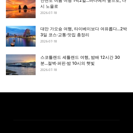
안면도 여름 여행 1박2일…바다에서 숲으로, 다
시 노을로
2026-07-18
대만 가오슝 여행, 타이베이보다 여유롭다…2박
3일 코스·교통·맛집 총정리
2026-07-18
스코틀랜드 셰틀랜드 여행, 밤배 12시간 30
분…절벽·퍼핀·밤 10시의 햇빛
2026-07-18