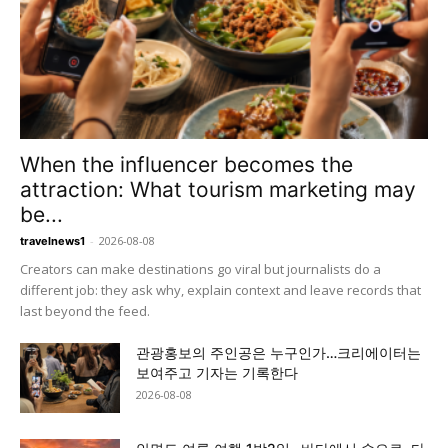
When the influencer becomes the
attraction: What tourism marketing may
be...
-
2026-08-08
travelnews1
Creators can make destinations go viral but journalists do a
different job: they ask why, explain context and leave records that
last beyond the feed.
관광홍보의 주인공은 누구인가…크리에이터는
보여주고 기자는 기록한다
2026-08-08