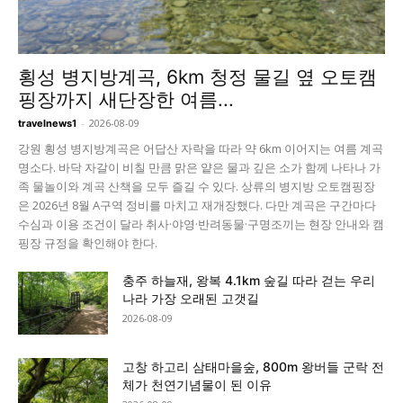
횡성 병지방계곡, 6km 청정 물길 옆 오토캠
핑장까지 새단장한 여름...
-
2026-08-09
travelnews1
강원 횡성 병지방계곡은 어답산 자락을 따라 약 6km 이어지는 여름 계곡
명소다. 바닥 자갈이 비칠 만큼 맑은 얕은 물과 깊은 소가 함께 나타나 가
족 물놀이와 계곡 산책을 모두 즐길 수 있다. 상류의 병지방 오토캠핑장
은 2026년 8월 A구역 정비를 마치고 재개장했다. 다만 계곡은 구간마다
수심과 이용 조건이 달라 취사·야영·반려동물·구명조끼는 현장 안내와 캠
핑장 규정을 확인해야 한다.
충주 하늘재, 왕복 4.1km 숲길 따라 걷는 우리
나라 가장 오래된 고갯길
2026-08-09
고창 하고리 삼태마을숲, 800m 왕버들 군락 전
체가 천연기념물이 된 이유