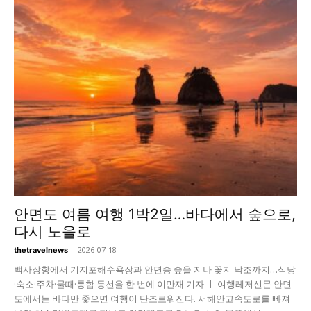
안면도 여름 여행 1박2일…바다에서 숲으로,
다시 노을로
-
2026-07-18
thetravelnews
백사장항에서 기지포해수욕장과 안면송 숲을 지나 꽃지 낙조까지…식당
·숙소·주차·물때·통합 동선을 한 번에 이만재 기자 ㅣ 여행레저신문 안면
도에서는 바다만 좇으면 여행이 단조로워진다. 서해안고속도로를 빠져