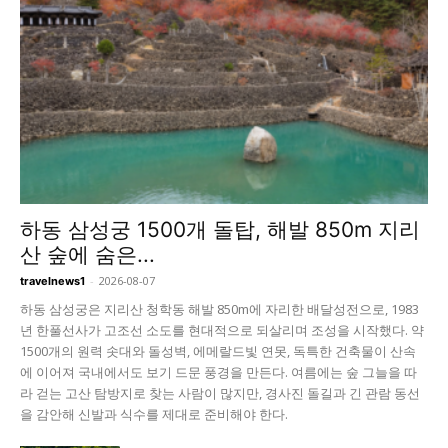
하동 삼성궁 1500개 돌탑, 해발 850m 지리
산 숲에 숨은...
-
2026-08-07
travelnews1
하동 삼성궁은 지리산 청학동 해발 850m에 자리한 배달성전으로, 1983
년 한풀선사가 고조선 소도를 현대적으로 되살리며 조성을 시작했다. 약
1500개의 원력 솟대와 돌성벽, 에메랄드빛 연못, 독특한 건축물이 산속
에 이어져 국내에서도 보기 드문 풍경을 만든다. 여름에는 숲 그늘을 따
라 걷는 고산 탐방지로 찾는 사람이 많지만, 경사진 돌길과 긴 관람 동선
을 감안해 신발과 식수를 제대로 준비해야 한다.