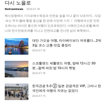
다시 노을로
-
2026-07-18
thetravelnews
백사장항에서 기지포해수욕장과 안면송 숲을 지나 꽃지 낙조까지…식당
·숙소·주차·물때·통합 동선을 한 번에 이만재 기자 ㅣ 여행레저신문 안면
도에서는 바다만 좇으면 여행이 단조로워진다. 서해안고속도로를 빠져
나와 천수만방조제를 지나고 안면대교를 건너면 섬의 북쪽에서...
대만 가오슝 여행, 타이베이보다 여유롭다…2박
3일 코스·교통·맛집 총정리
2026-07-18
스코틀랜드 셰틀랜드 여행, 밤배 12시간 30
분…절벽·퍼핀·밤 10시의 햇빛
2026-07-18
한국관광 5.0 ② 일본 관광객은 VIP, 그러나 한
국인에게 여행의 자유는 없었다
2026-07-15