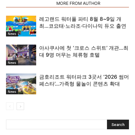
RELATED ARTICLES
MORE FROM AUTHOR
레고랜드 워터풀 파티 8월 8~9일 개
최…코요태·노라조·다이나믹 듀오 출연
News
아사쿠사에 첫 ‘크로스 스위트’ 개관…최
대 9명 머무는 체류형 호텔
News
금호리조트 워터파크 3곳서 ‘2026 썸머
페스타’…가족형 물놀이 콘텐츠 확대
News