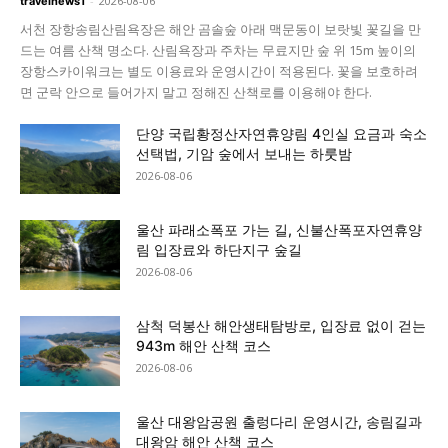
-
2026-08-06
travelnews1
서천 장항송림산림욕장은 해안 곰솔숲 아래 맥문동이 보랏빛 꽃길을 만
드는 여름 산책 명소다. 산림욕장과 주차는 무료지만 숲 위 15m 높이의
장항스카이워크는 별도 이용료와 운영시간이 적용된다. 꽃을 보호하려
면 군락 안으로 들어가지 말고 정해진 산책로를 이용해야 한다.
단양 국립황정산자연휴양림 4인실 요금과 숙소
선택법, 기암 숲에서 보내는 하룻밤
2026-08-06
울산 파래소폭포 가는 길, 신불산폭포자연휴양
림 입장료와 하단지구 숲길
2026-08-06
삼척 덕봉산 해안생태탐방로, 입장료 없이 걷는
943m 해안 산책 코스
2026-08-06
울산 대왕암공원 출렁다리 운영시간, 송림길과
대왕암 해안 산책 코스