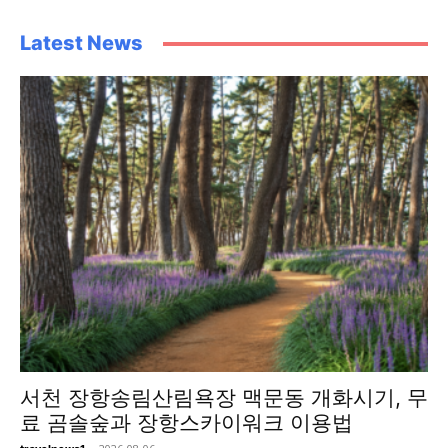
Latest News
서천 장항송림산림욕장 맥문동 개화시기, 무
료 곰솔숲과 장항스카이워크 이용법