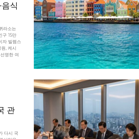
·음식
 퀴라소는
구 15만
이자 빌렘스
원, 케시
 선명한 여
국 관
가 다시 국