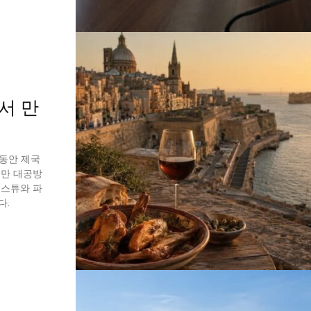
서 만
 동안 제국
스만 대공방
 스튜와 파
다.