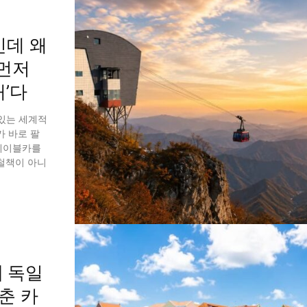
인데 왜
먼저
재’다
 있는 세계적
가 바로 팔
 케이블카를
철책이 아니
] 독일
춘 카