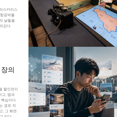
 라스카리스
 항공박물
의 날들을
라갔다.
시장의
호텔 할인전이
고, 앱과
 핵심이다.
는 경로 자
, 그 화면
고 있다.