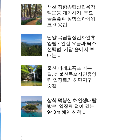
서천 장항송림산림욕장
맥문동 개화시기, 무료
곰솔숲과 장항스카이워
크 이용법
단양 국립황정산자연휴
양림 4인실 요금과 숙소
선택법, 기암 숲에서 보
내는...
울산 파래소폭포 가는
길, 신불산폭포자연휴양
림 입장료와 하단지구
숲길
삼척 덕봉산 해안생태탐
방로, 입장료 없이 걷는
943m 해안 산책...