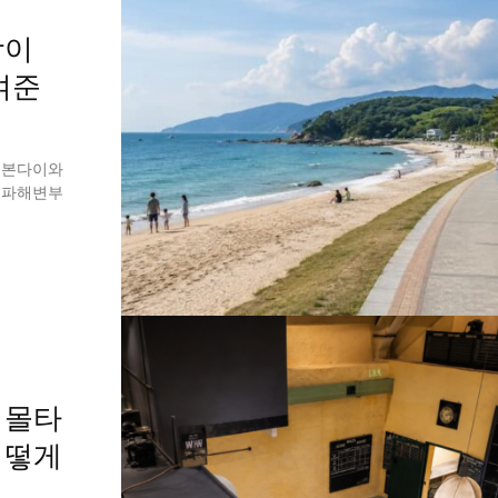
장이
여준
 본다이와
명파해변부
 몰타
어떻게