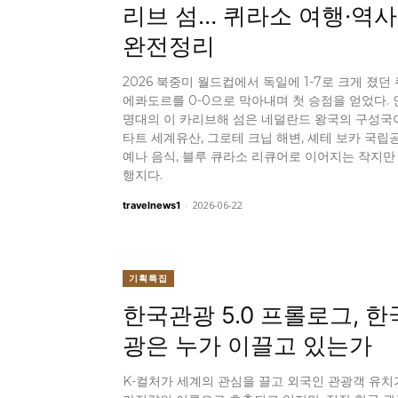
리브 섬… 퀴라소 여행·역사
완전정리
2026 북중미 월드컵에서 독일에 1-7로 크게 졌던
에콰도르를 0-0으로 막아내며 첫 승점을 얻었다. 인
명대의 이 카리브해 섬은 네덜란드 왕국의 구성국
타트 세계유산, 그로테 크닙 해변, 셰테 보카 국립공
예나 음식, 블루 큐라소 리큐어로 이어지는 작지만
행지다.
-
2026-06-22
travelnews1
기획특집
한국관광 5.0 프롤로그, 한
광은 누가 이끌고 있는가
K-컬처가 세계의 관심을 끌고 외국인 관광객 유치