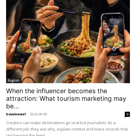
English
When the influencer becomes the
attraction: What tourism marketing may
be...
-
2026-08-08
travelnews1
0
Creators can make destinations go viral but journalists do a
different job: they ask why, explain context and leave records that
last beyond the feed.