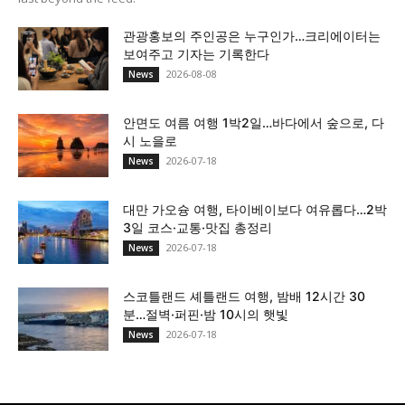
관광홍보의 주인공은 누구인가…크리에이터는
보여주고 기자는 기록한다
2026-08-08
News
안면도 여름 여행 1박2일…바다에서 숲으로, 다
시 노을로
2026-07-18
News
대만 가오슝 여행, 타이베이보다 여유롭다…2박
3일 코스·교통·맛집 총정리
2026-07-18
News
스코틀랜드 셰틀랜드 여행, 밤배 12시간 30
분…절벽·퍼핀·밤 10시의 햇빛
2026-07-18
News