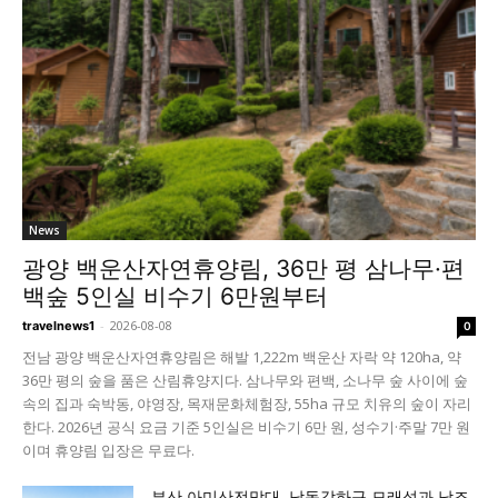
News
광양 백운산자연휴양림, 36만 평 삼나무·편
백숲 5인실 비수기 6만원부터
-
2026-08-08
travelnews1
0
전남 광양 백운산자연휴양림은 해발 1,222m 백운산 자락 약 120ha, 약
36만 평의 숲을 품은 산림휴양지다. 삼나무와 편백, 소나무 숲 사이에 숲
속의 집과 숙박동, 야영장, 목재문화체험장, 55ha 규모 치유의 숲이 자리
한다. 2026년 공식 요금 기준 5인실은 비수기 6만 원, 성수기·주말 7만 원
이며 휴양림 입장은 무료다.
부산 아미산전망대, 낙동강하구 모래섬과 낙조