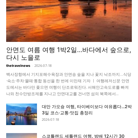
안면도 여름 여행 1박2일…바다에서 숲으로,
다시 노을로
-
2026-07-18
thetravelnews
백사장항에서 기지포해수욕장과 안면송 숲을 지나 꽃지 낙조까지…식당
·숙소·주차·물때·통합 동선을 한 번에 이만재 기자 ㅣ 여행레저신문 안면
도에서는 바다만 좇으면 여행이 단조로워진다. 서해안고속도로를 빠져
나와 천수만방조제를 지나고 안면대교를 건너면 섬의 북쪽에서...
대만 가오슝 여행, 타이베이보다 여유롭다…2박
3일 코스·교통·맛집 총정리
2026-07-18
스코틀랜드 셰틀랜드 여행, 밤배 12시간 30