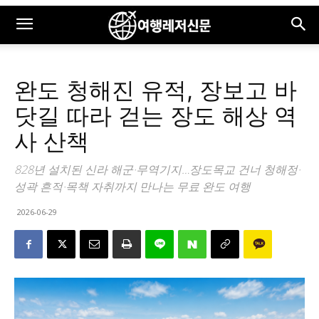
완도 청해진 유적, 장보고 바
닷길 따라 걷는 장도 해상 역
사 산책
828년 설치된 신라 해군·무역기지…장도목교 건너 청해정·
성곽 흔적·목책 자취까지 만나는 무료 완도 여행
2026-06-29