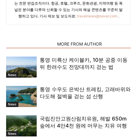
는 전문 편집조직이다. 항공, 호텔, 크루즈, 문화관광, 지역여행 등 폭
넓은 분야를 다루며 신뢰할 수 있는 기사와 해설 콘텐츠를 꾸준히 발
행하고 있다. 기사 제보 및 보도자료:
travelnews@naver.com
.
RELATED ARTICLES
MORE FROM AUTHOR
통영 미륵산 케이블카, 10분 공중 이동
뒤 한려수도 전망대까지 걷는 법
News
통영 수우도 은박산 트레킹, 고래바위와
다도해 절벽을 걷는 섬 산행
News
국립진안고원산림치유원, 해발 650m
숲에서 4만4천 원에 머무는 치유 여행
News