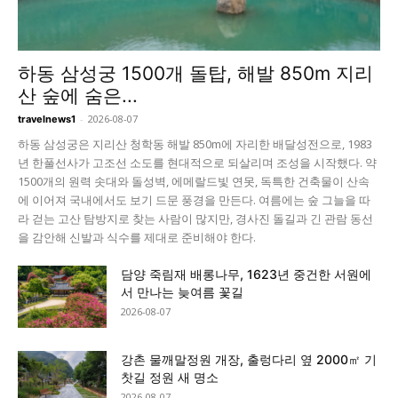
하동 삼성궁 1500개 돌탑, 해발 850m 지리
산 숲에 숨은...
-
2026-08-07
travelnews1
하동 삼성궁은 지리산 청학동 해발 850m에 자리한 배달성전으로, 1983
년 한풀선사가 고조선 소도를 현대적으로 되살리며 조성을 시작했다. 약
1500개의 원력 솟대와 돌성벽, 에메랄드빛 연못, 독특한 건축물이 산속
에 이어져 국내에서도 보기 드문 풍경을 만든다. 여름에는 숲 그늘을 따
라 걷는 고산 탐방지로 찾는 사람이 많지만, 경사진 돌길과 긴 관람 동선
을 감안해 신발과 식수를 제대로 준비해야 한다.
담양 죽림재 배롱나무, 1623년 중건한 서원에
서 만나는 늦여름 꽃길
2026-08-07
강촌 물깨말정원 개장, 출렁다리 옆 2000㎡ 기
찻길 정원 새 명소
2026-08-07