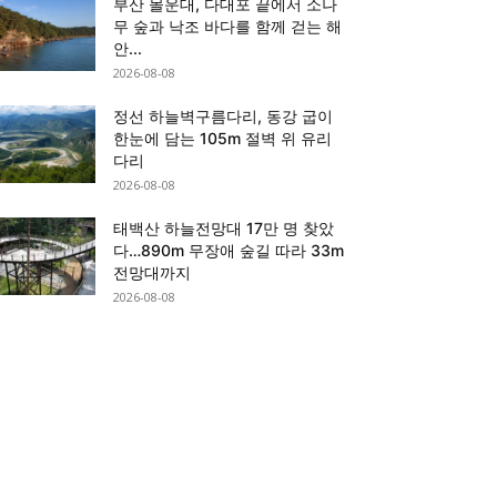
부산 몰운대, 다대포 끝에서 소나
무 숲과 낙조 바다를 함께 걷는 해
안...
2026-08-08
정선 하늘벽구름다리, 동강 굽이
한눈에 담는 105m 절벽 위 유리
다리
2026-08-08
태백산 하늘전망대 17만 명 찾았
다…890m 무장애 숲길 따라 33m
전망대까지
2026-08-08