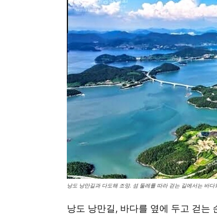
낭도 낭만길과 다도해 조망. 섬 둘레를 따라 걷는 길에서는 바다
낭도 낭만길, 바다를 옆에 두고 걷는 