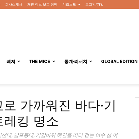
n
회사소개서
개인 정보 보호 정책
기업보도
로그인/가입
레저
THE MICE
통계·리서치
GLOBAL EDITION
교로 가까워진 바다·기
트레킹 명소
선대, 남포등대, 기암바위 해안을 따라 걷는 여수 섬 여