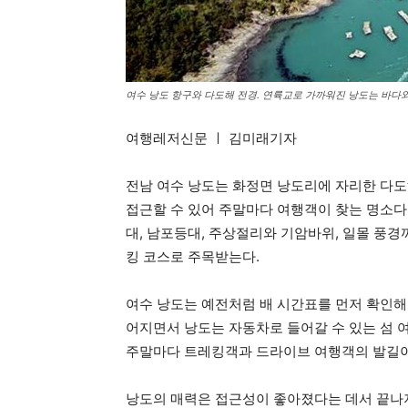
여수 낭도 항구와 다도해 전경. 연륙교로 가까워진 낭도는 바다와
여행레저신문 ㅣ 김미래기자
전남 여수 낭도는 화정면 낭도리에 자리한 다도
접근할 수 있어 주말마다 여행객이 찾는 명소다.
대, 남포등대, 주상절리와 기암바위, 일몰 풍경
킹 코스로 주목받는다.
여수 낭도는 예전처럼 배 시간표를 먼저 확인해
어지면서 낭도는 자동차로 들어갈 수 있는 섬 여
주말마다 트레킹객과 드라이브 여행객의 발길이
낭도의 매력은 접근성이 좋아졌다는 데서 끝나지