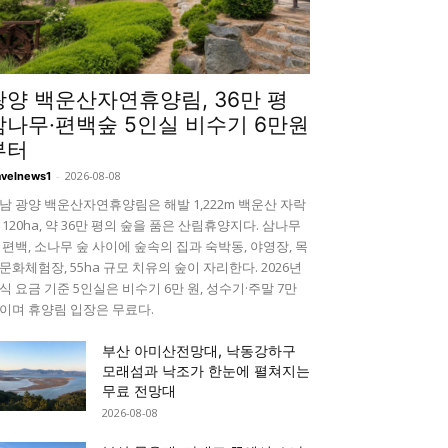
광양 백운산자연휴양림, 36만 평
삼나무·편백숲 5인실 비수기 6만원
부터
-
2026-08-08
avelnews1
남 광양 백운산자연휴양림은 해발 1,222m 백운산 자락
 120ha, 약 36만 평의 숲을 품은 산림휴양지다. 삼나무
 편백, 소나무 숲 사이에 숲속의 집과 숙박동, 야영장, 목
문화체험장, 55ha 규모 치유의 숲이 자리한다. 2026년
식 요금 기준 5인실은 비수기 6만 원, 성수기·주말 7만
이며 휴양림 입장은 무료다.
부산 아미산전망대, 낙동강하구
모래섬과 낙조가 한눈에 펼쳐지는
무료 전망대
2026-08-08