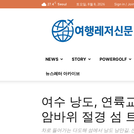
C
27.4
토요일, 8월 8, 2026
Sign in / Joi
Seoul
여
행
레
저
신
문
NEWS
STORY
POWERGOLF
뉴스레터 아카이브
여수 낭도, 연륙
암바위 절경 섬 
차로 들어가는 다도해 섬에서 낭도 낭만길, 신