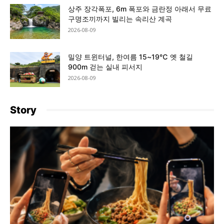
상주 장각폭포, 6m 폭포와 금란정 아래서 무료
구명조끼까지 빌리는 속리산 계곡
2026-08-09
밀양 트윈터널, 한여름 15~19℃ 옛 철길
900m 걷는 실내 피서지
2026-08-09
Story