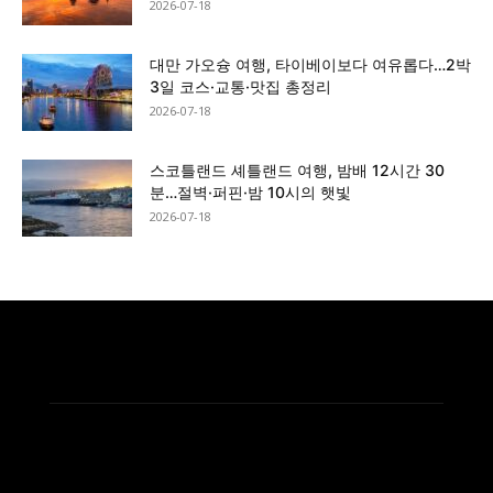
2026-07-18
대만 가오슝 여행, 타이베이보다 여유롭다…2박
3일 코스·교통·맛집 총정리
2026-07-18
스코틀랜드 셰틀랜드 여행, 밤배 12시간 30
분…절벽·퍼핀·밤 10시의 햇빛
2026-07-18