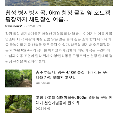
횡성 병지방계곡, 6km 청정 물길 옆 오토캠
핑장까지 새단장한 여름...
-
2026-08-09
travelnews1
강원 횡성 병지방계곡은 어답산 자락을 따라 약 6km 이어지는 여름 계곡
명소다. 바닥 자갈이 비칠 만큼 맑은 얕은 물과 깊은 소가 함께 나타나 가
족 물놀이와 계곡 산책을 모두 즐길 수 있다. 상류의 병지방 오토캠핑장
은 2026년 8월 A구역 정비를 마치고 재개장했다. 다만 계곡은 구간마다
수심과 이용 조건이 달라 취사·야영·반려동물·구명조끼는 현장 안내와 캠
핑장 규정을 확인해야 한다.
충주 하늘재, 왕복 4.1km 숲길 따라 걷는 우리
나라 가장 오래된 고갯길
2026-08-09
고창 하고리 삼태마을숲, 800m 왕버들 군락 전
체가 천연기념물이 된 이유
2026-08-09