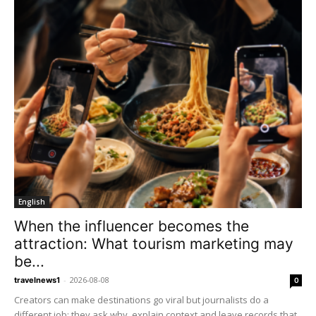
English
When the influencer becomes the
attraction: What tourism marketing may
be...
-
2026-08-08
travelnews1
0
Creators can make destinations go viral but journalists do a
different job: they ask why, explain context and leave records that