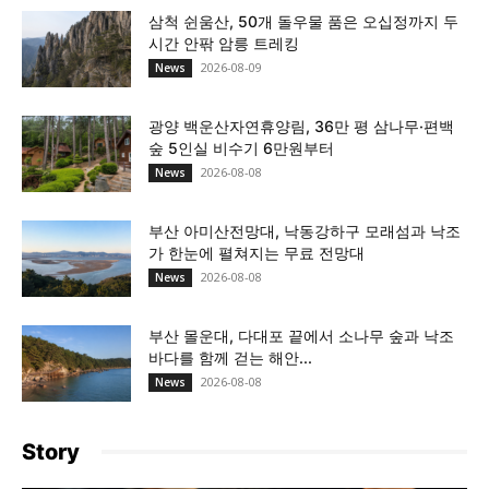
삼척 쉰움산, 50개 돌우물 품은 오십정까지 두
시간 안팎 암릉 트레킹
2026-08-09
News
광양 백운산자연휴양림, 36만 평 삼나무·편백
숲 5인실 비수기 6만원부터
2026-08-08
News
부산 아미산전망대, 낙동강하구 모래섬과 낙조
가 한눈에 펼쳐지는 무료 전망대
2026-08-08
News
부산 몰운대, 다대포 끝에서 소나무 숲과 낙조
바다를 함께 걷는 해안...
2026-08-08
News
Story