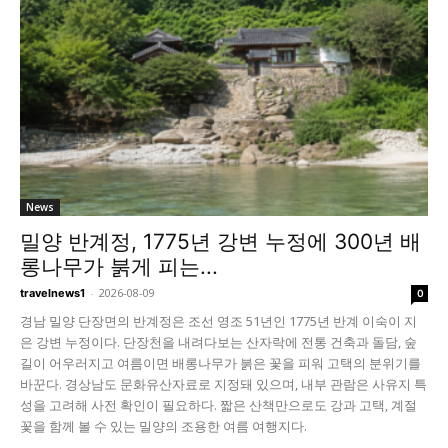
News
밀양 반계정, 1775년 강변 누정에 300년 배
롱나무가 붉게 피는...
-
2026-08-09
travelnews1
0
경남 밀양 단장면의 반계정은 조선 영조 51년인 1775년 반계 이숙이 지
은 강변 누정이다. 단장천을 내려다보는 산자락에 전통 건축과 돌담, 숲
길이 어우러지고 여름이면 배롱나무가 붉은 꽃을 피워 고택의 분위기를
바꾼다. 경상남도 문화유산자료로 지정돼 있으며, 내부 관람은 사유지 특
성을 고려해 사전 확인이 필요하다. 짧은 산책만으로도 강과 고택, 계절
꽃을 함께 볼 수 있는 밀양의 조용한 여름 여행지다.