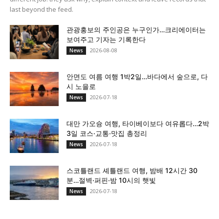
last beyond the feed.
관광홍보의 주인공은 누구인가…크리에이터는
보여주고 기자는 기록한다
2026-08-08
News
안면도 여름 여행 1박2일…바다에서 숲으로, 다
시 노을로
2026-07-18
News
대만 가오슝 여행, 타이베이보다 여유롭다…2박
3일 코스·교통·맛집 총정리
2026-07-18
News
스코틀랜드 셰틀랜드 여행, 밤배 12시간 30
분…절벽·퍼핀·밤 10시의 햇빛
2026-07-18
News