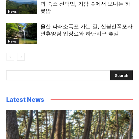
과 숙소 선택법, 기암 숲에서 보내는 하
룻밤
News
울산 파래소폭포 가는 길, 신불산폭포자
연휴양림 입장료와 하단지구 숲길
News
Latest News