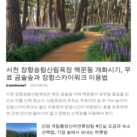
서천 장항송림산림욕장 맥문동 개화시기, 무
료 곰솔숲과 장항스카이워크 이용법
-
2026-08-06
travelnews1
서천 장항송림산림욕장은 해안 곰솔숲 아래 맥문동이 보랏빛 꽃길을 만
드는 여름 산책 명소다. 산림욕장과 주차는 무료지만 숲 위 15m 높이의
장항스카이워크는 별도 이용료와 운영시간이 적용된다. 꽃을 보호하려
면 군락 안으로 들어가지 말고 정해진 산책로를 이용해야 한다.
단양 국립황정산자연휴양림 4인실 요금과 숙소
선택법, 기암 숲에서 보내는 하룻밤