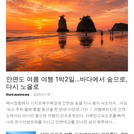
안면도 여름 여행 1박2일…바다에서 숲으로,
다시 노을로
-
2026-07-18
thetravelnews
백사장항에서 기지포해수욕장과 안면송 숲을 지나 꽃지 낙조까지…식당
·숙소·주차·물때·통합 동선을 한 번에 이만재 기자 ㅣ 여행레저신문 안면
도에서는 바다만 좇으면 여행이 단조로워진다. 서해안고속도로를 빠져
나와 천수만방조제를 지나고 안면대교를 건너면 섬의 북쪽에서...