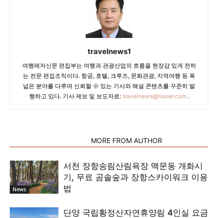
travelnews1
여행레저신문 편집부는 여행과 관광산업의 흐름을 현장감 있게 전하
는 전문 편집조직이다. 항공, 호텔, 크루즈, 문화관광, 지역여행 등 폭
넓은 분야를 다루며 신뢰할 수 있는 기사와 해설 콘텐츠를 꾸준히 발
행하고 있다. 기사 제보 및 보도자료:
travelnews@naver.com
.
RELATED ARTICLES
MORE FROM AUTHOR
서천 장항송림산림욕장 맥문동 개화시
기, 무료 곰솔숲과 장항스카이워크 이용
법
News
단양 국립황정산자연휴양림 4인실 요금