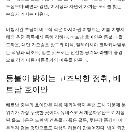
도심보다 해변과 강변, 야시장과 자연이 가까운 도시를 찾는
수요가 커지는 이유다.
비행시간 부담이 비교적 적은 아시아권 여행지는 여름 여행지
해외 추천 목록에서 특히 강하다. 베트남 호이안은 등불과 올
드타운, 대만 가오슝은 항구와 미식, 말레이시아 코타키나발루
는 석양과 리조트, 일본 삿포로는 선선한 공기와 라벤더 풍경
으로 각기 다른 여름휴가의 이유를 만든다.
등불이 밝히는 고즈넉한 정취, 베
트남 호이안
베트남 중부의 호이안은 여름 해외여행지 추천 도시 가운데 분
위기가 가장 뚜렷한 곳이다. 유네스코 세계문화유산으로 지정
된 올드타운은 노란색 건축물과 좁은 골목, 투본강 풍경이 어
우러져 걷는 것만으로도 여행의 리듬이 만들어진다. 밤이 되면