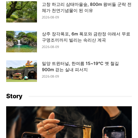
고창 하고리 삼태마을숲, 800m 왕버들 군락 전
체가 천연기념물이 된 이유
2026-08-09
상주 장각폭포, 6m 폭포와 금란정 아래서 무료
구명조끼까지 빌리는 속리산 계곡
2026-08-09
밀양 트윈터널, 한여름 15~19℃ 옛 철길
900m 걷는 실내 피서지
2026-08-09
Story