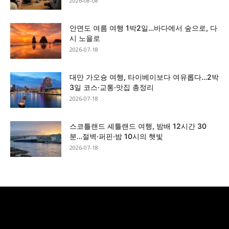
2026-08-08
안면도 여름 여행 1박2일…바다에서 숲으로, 다
시 노을로
2026-07-18
대만 가오슝 여행, 타이베이보다 여유롭다…2박
3일 코스·교통·맛집 총정리
2026-07-18
스코틀랜드 셰틀랜드 여행, 밤배 12시간 30
분…절벽·퍼핀·밤 10시의 햇빛
2026-07-18