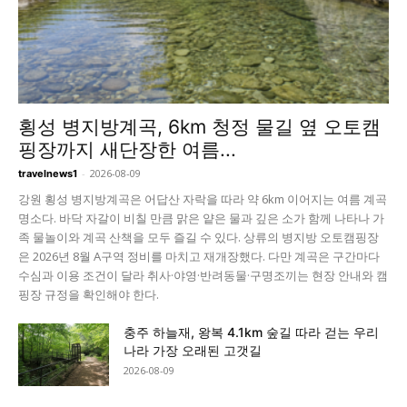
횡성 병지방계곡, 6km 청정 물길 옆 오토캠
핑장까지 새단장한 여름...
-
2026-08-09
travelnews1
강원 횡성 병지방계곡은 어답산 자락을 따라 약 6km 이어지는 여름 계곡
명소다. 바닥 자갈이 비칠 만큼 맑은 얕은 물과 깊은 소가 함께 나타나 가
족 물놀이와 계곡 산책을 모두 즐길 수 있다. 상류의 병지방 오토캠핑장
은 2026년 8월 A구역 정비를 마치고 재개장했다. 다만 계곡은 구간마다
수심과 이용 조건이 달라 취사·야영·반려동물·구명조끼는 현장 안내와 캠
핑장 규정을 확인해야 한다.
충주 하늘재, 왕복 4.1km 숲길 따라 걷는 우리
나라 가장 오래된 고갯길
2026-08-09