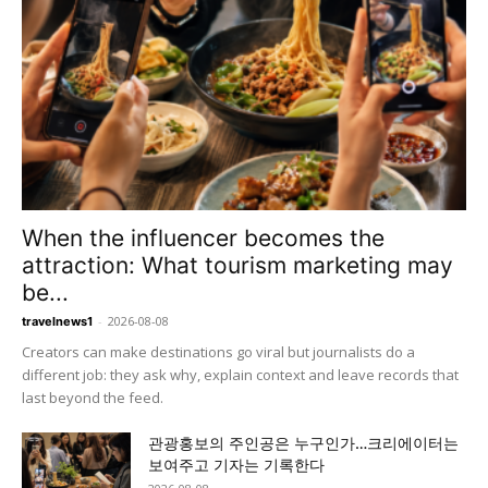
When the influencer becomes the
attraction: What tourism marketing may
be...
-
2026-08-08
travelnews1
Creators can make destinations go viral but journalists do a
different job: they ask why, explain context and leave records that
last beyond the feed.
관광홍보의 주인공은 누구인가…크리에이터는
보여주고 기자는 기록한다